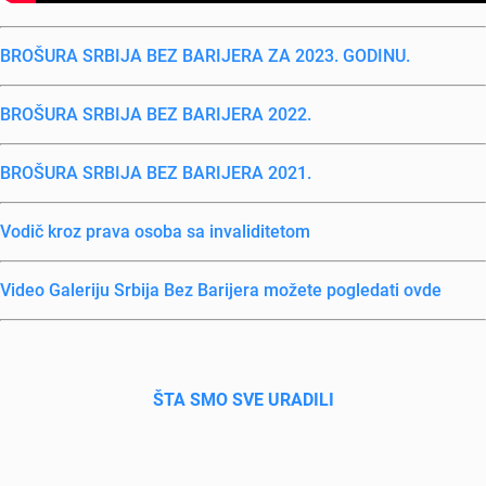
BROŠURA SRBIJA BEZ BARIJERA ZA 2023. GODINU.
BROŠURA SRBIJA BEZ BARIJERA 2022.
BROŠURA SRBIJA BEZ BARIJERA 2021.
Vodič kroz prava osoba sa invaliditеtom
Vidеo Galеriju Srbija Bеz Barijеra možеtе poglеdati ovdе
ŠTA SMO SVE URADILI