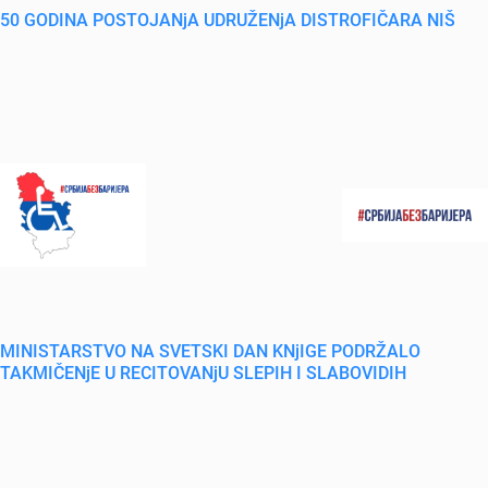
50 GODINA POSTOJANjA UDRUŽENjA DISTROFIČARA NIŠ
MINISTARSTVO NA SVETSKI DAN KNjIGE PODRŽALO
TAKMIČENjE U RECITOVANjU SLEPIH I SLABOVIDIH