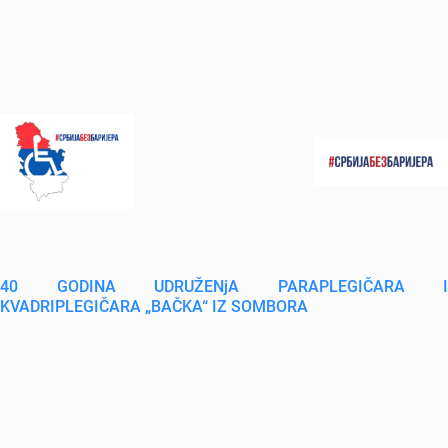
40 GODINA UDRUŽENjA PARAPLEGIČARA I
KVADRIPLEGIČARA „BAČKA“ IZ SOMBORA