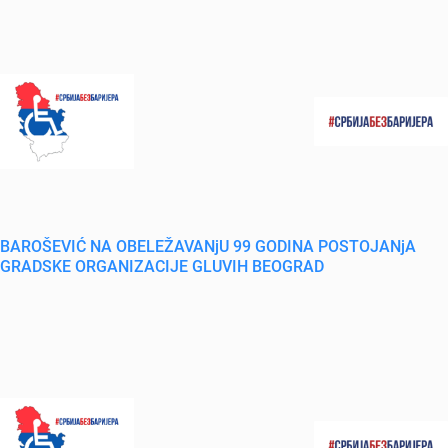
BAROŠEVIĆ NA OBELEŽAVANjU 99 GODINA POSTOJANjA
GRADSKE ORGANIZACIJE GLUVIH BEOGRAD