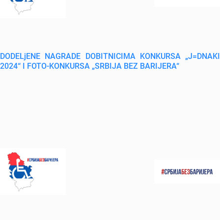
DODELjENE NAGRADE DOBITNICIMA KONKURSA „J=DNAKI
2024“ I FOTO-KONKURSA „SRBIJA BEZ BARIJERA“