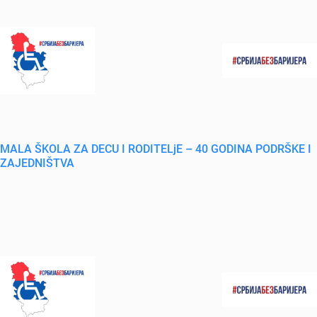
MALA ŠKOLA ZA DECU I RODITELjE – 40 GODINA PODRŠKE I
ZAJEDNIŠTVA