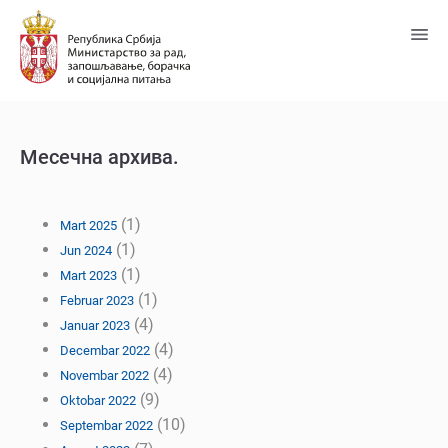
Predji
na
glavni
sadržaj
Месечна архива.
(1)
Mart 2025
(1)
Jun 2024
(1)
Mart 2023
(1)
Februar 2023
(4)
Januar 2023
(4)
Decembar 2022
(4)
Novembar 2022
(9)
Oktobar 2022
(10)
Septembar 2022