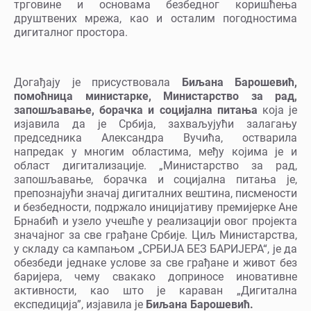
трговине и основама безбедног коришћења
друштвених мрежа, као и осталим погодностима
дигиталног простора.
Догађају је присуствовала
Биљана Барошевић,
помоћница министарке, Министарство за рад,
запошљавање, борачка и социјална питања
која је
изјавила да је Србија, захваљујући залагању
председника Александра Вучића, остварила
напредак у многим областима, међу којима је и
област дигитализације. „Министарство за рад,
запошљавање, борачка и социјална питања је,
препознајући значај дигиталних вештина, писмености
и безбедности, подржало иницијативу премијерке Ане
Брнабић и узело учешће у реализацији овог пројекта
значајног за све грађане Србије. Циљ Министарства,
у складу са кампањом „СРБИЈА БЕЗ БАРИЈЕРА“, је да
обезбеди једнаке услове за све грађане и живот без
баријера, чему свакако доприносе иновативне
активности, као што је караван „Дигитална
експедиција”, изјавила је
Биљана Барошевић.