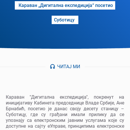
Караван „Дигитална експедиција“ посетио
Суботицу
ЧИТАЈ МИ
Караван "Дигитална експедиција", покренут на
иницијативу Кабинета председнице Владе Србије, Ане
Брнабић, посетио је данас своју десету станицу –
Суботицу, где су грађани имали прилику да се
упознају са електронским јавним услугама које су
доступне на сајту еУправе, принципима електронске