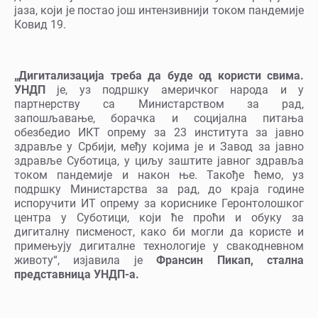
јаза, који је постао још интензивнији током пандемије
Ковид 19.
„Дигитализација треба да буде од користи свима.
УНДП
је, уз подршку америчког народа и у
партнерству са Министарством за рад,
запошљавање, борачка и социјална питања
обезбедио ИКТ опрему за 23 института за јавно
здравље у Србији, међу којима је и Завод за јавно
здравље Суботица, у циљу заштите јавног здравља
током пандемије и након ње. Такође ћемо, уз
подршку Министарства за рад, до краја године
испоручити ИТ опрему за кориснике Геронтолошког
центра у Суботици, који ће проћи и обуку за
дигиталну писменост, како би могли да користе и
примењују дигиталне технологије у свакодневном
животу“, изјавила је
Франсин Пикап, стална
представница УНДП-а.