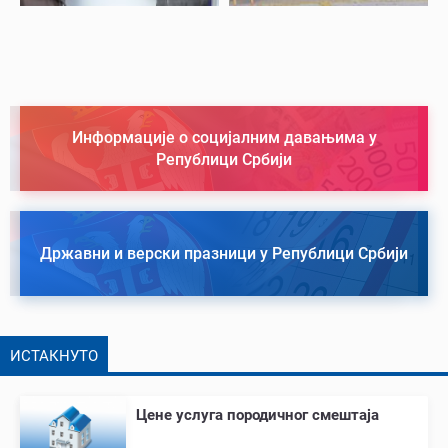
Информације о социјалним давањима у
Републици Србији
Државни и верски празници у Републици Србији
ИСТАКНУТО
Цене услуга породичног смештаја