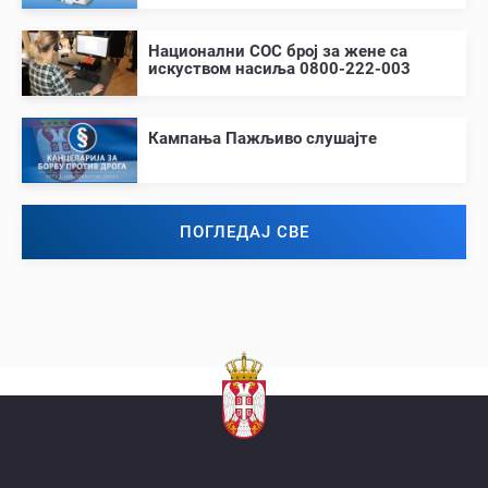
Национални СОС број за жене са
искуством насиља 0800-222-003
Кампања Пажљиво слушајте
ПОГЛЕДАЈ СВЕ