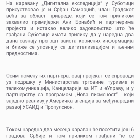
На каравану „Дигитална експедиција“ у Суботици
присуствовао је и Срђан Самарџић, члан Градског
већа за област привреде, који се том приликом
захвалио премијерки Ани Брнабић и партнерима
пројекта и истакао велико задовољство што ће
грађани Суботице имати прилику да у наредна два
дана сазнају прегршт заиста корисних информација
и ближе се упознају са дигитализацијом и њеним
предностима.
Осим поменутих партнера, овај пројекат се спроводи
уз подршку у Министарства трговине, туризма и
телекомуникација, Канцеларије за ИТ и еУправу, и у
партнерству са програмом „Нова писменост” - који
заједно реализују Америчка агенција за међународни
развој УСАИД и Пропулсион.
Током наредна два месеца караван ће посетити још 6
градова Србије и том приликом грађани ће се