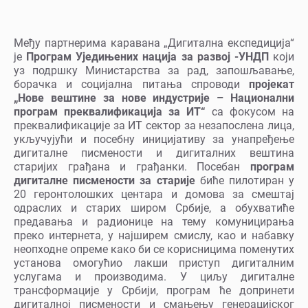
Међу партнерима каравана „Дигитална експедиција“
је
Програм Уједињених нација за развој -УНДП
који
уз подршку Министарства за рад, запошљавање,
борачка и социјална питања спроводи
пројекат
„Нове вештине за нове индустрије – Национални
програм преквалификација за ИТ“
са фокусом на
преквалификације за ИТ сектор за незапослена лица,
укључујући и посебну иницијативу за унапређење
дигиталне писмености и дигиталних вештина
старијих грађана и грађанки. Посебан
програм
дигиталне писмености за старије
биће пилотиран у
20 геронтолошких центара и домова за смештај
одраслих и старих широм Србије, а обухватиће
предавања и радионице на тему комуницирања
преко интернета, у најширем смислу, као и набавку
неопходне опреме како би се корисницима поменутих
установа омогућио лакши приступ дигиталним
услугама и производима. У циљу дигиталне
трансформације у Србији, програм ће допринети
дигиталној писмености и смањењу генерацијског