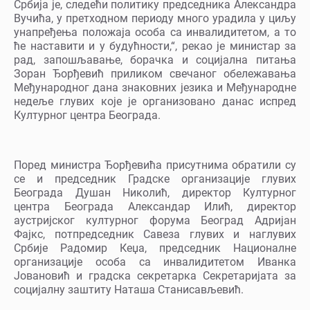
Србија је, следећи политику председника Александра
Вучића, у претходном периоду много урадила у циљу
унапређења положаја особа са инвалидитетом, а то
ће наставити и у будућности,“, рекао је министар за
рад, запошљавање, борачка и социјална питања
Зоран Ђорђевић приликом свечаног обележавања
Међународног дана знаковних језика и Међународне
недеље глувих које је организовано данас испред
Културног центра Београда.
Поред министра Ђорђевића присутнима обратили су
се и председник Градске организације глувих
Београда Душан Николић, директор Културног
центра Београда Александар Илић, директор
аустријског културног форума Београд Адријан
Фајкс, потпредседник Савеза глувих и наглувих
Србије Радомир Кеџа, председник Националне
организације особа са инвалидитетом Иванка
Јовановић и градска секретарка Секретаријата за
социјалну заштиту Наташа Станисављевић.