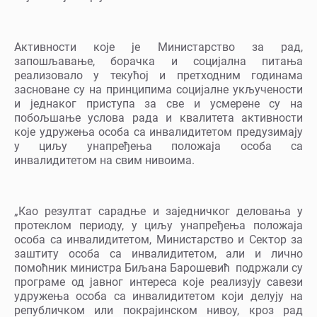
Активности које је Министарство за рад,
запошљавање, борачка и социјална питања
реализовало у текућој и претходним годинама
засноване су на принципима социјалне укључености
и једнаког приступа за све и усмерене су на
побољшање услова рада и квалитета активности
које удружења особа са инвалидитетом предузимају
у циљу унапређења положаја особа са
инвалидитетом на свим нивоима.
„Као резултат сарадње и заједничког деловања у
протеклом периоду, у циљу унапређења положаја
особа са инвалидитетом, Министарство и Сектор за
заштиту особа са инвалидитетом, али и лично
помоћник министра Биљана Барошевић подржали су
програме од јавног интереса које реализују савези
удружења особа са инвалидитетом који делују на
републичком или покрајинском нивоу, кроз рад