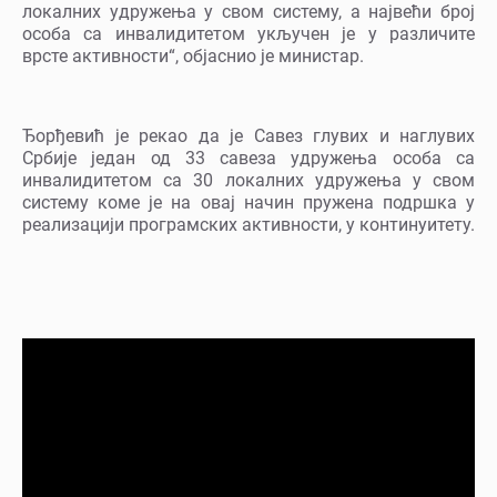
локалних удружења у свом систему, а највећи број
особа са инвалидитетом укључен је у различите
врсте активности“, објаснио је министар.
Ђорђевић је рекао да је Савез глувих и наглувих
Србије један од 33 савеза удружења особа са
инвалидитетом са 30 локалних удружења у свом
систему коме је на овај начин пружена подршка у
реализацији програмских активности, у континуитету.