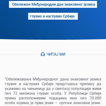
Обележен Међународни дан знаковног језика
глувих и наглувих Србије
ЧИТАЈ МИ
“Обележавање Међународног дана знаковног језика
глувих и наглувих Србије представља прилику да
укажемо на чињеницу да у светској популацији живи
око 72 милиона глувих особа. У Републици Србији
према расположивим подацима има око 70.000
особа којима је први језик – српски знаковни језик.