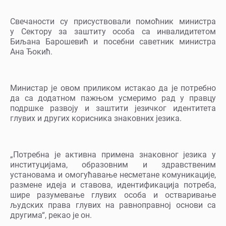
Свечаности су присуствовали помоћник министра
у Сектору за заштиту особа са инвалидитетом
Биљана Барошевић и посебни саветник министра
Ана Ђокић.
Министар је овом приликом истакао да је потребно
да са додатном пажњом усмеримо рад у правцу
подршке развоју и заштити језичког идентитета
глувих и других корисника знаковних језика.
„Потребна је активна примена знаковног језика у
институцијама, образовним и здравственим
установама и омогућавање несметане комуникације,
размене идеја и ставова, идентификација потреба,
шире разумевање глувих особа и остваривање
људских права глувих на равноправној основи са
другима“, рекао је он.