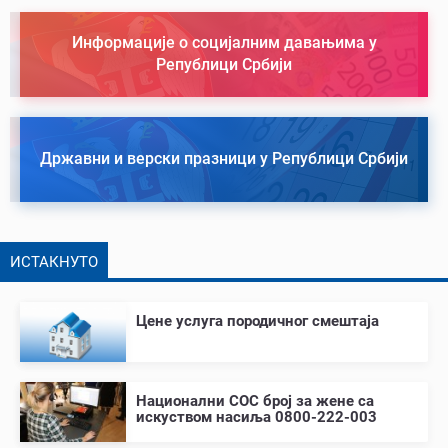
Информације о социјалним давањима у
Републици Србији
Државни и верски празници у Републици Србији
ИСТАКНУТО
Цене услуга породичног смештаја
Национални СОС број за жене са
искуством насиља 0800-222-003