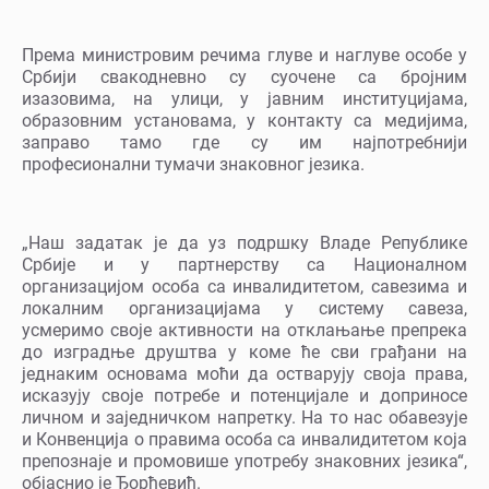
Према министровим речима глуве и наглуве особе у
Србији свакодневно су суочене са бројним
изазовима, на улици, у јавним институцијама,
образовним установама, у контакту са медијима,
заправо тамо где су им најпотребнији
професионални тумачи знаковног језика.
„Наш задатак је да уз подршку Владе Републике
Србије и у партнерству са Националном
организацијом особа са инвалидитетом, савезима и
локалним организацијама у систему савеза,
усмеримо своје активности на отклањање препрека
до изградње друштва у коме ће сви грађани на
једнаким основама моћи да остварују своја права,
исказују своје потребе и потенцијале и доприносе
личном и заједничком напретку. На то нас обавезује
и Конвенција о правима особа са инвалидитетом која
препознаје и промовише употребу знаковних језика“,
објаснио је Ђорђевић.