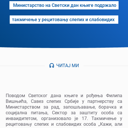
Министарство на Светски дан књиге подржало
такмичење у рецитовању слепих и слабовидих
ЧИТАЈ МИ
Поводом Светског дана књиге и рођења Филипа
Вишњића, Савез слепих Србије у партнерству са
Министарством за рад, запошљавање, борачка и
социјална питања, Сектор за заштиту особа са
инваидитетом, организовало је 17. Такмичење у
рецитовању слепих и слабовидих особа „Кажи, али