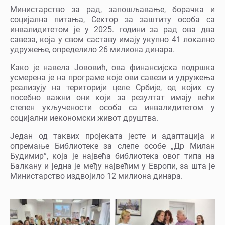
Министарство за рад, запошљавање, борачка и
социјална питања, Сектор за заштиту особа са
инвалидитетом је у 2025. години за рад ова два
савеза, која у свом саставу имају укупно 41 локално
удружење, определило 26 милиона динара.
Како је навела Јововић, ова финансијска подршка
усмерена је на програме које ови савези и удружења
реализују на територији целе Србије, од којих су
посебно важни они који за резултат имају већи
степен укључености особа са инвалидитетом у
социјални иекономски живот друштва.
Један од таквих пројеката јесте и адаптација и
опремање Библиотеке за слепе особе „Др Милан
Будимир”, која је највећа библиотека овог типа на
Балкану и једнa je међу највећим у Европи, за шта је
Министарство издвојило 12 милиона динара.