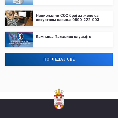
Национални СОС број за жене са
искуством насиља 0800-222-003
Кампања Пажљиво слушајте
ПОГЛЕДАЈ СВЕ