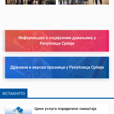
Информације о социјалним давањима у
Републици Србији
Државни и верски празници у Републици Србији
ИСТАКНУТО
Цене услуга породичног смештаја