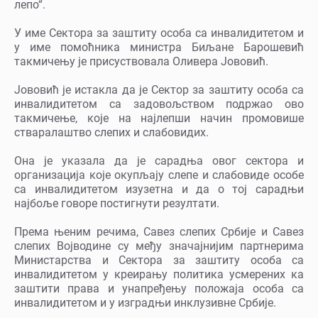
лепо“.
У име Сектора за заштиту особа са инвалидитетом и
у име помоћника министра Биљане Барошевић
такмичењу је присуствовала Оливера Јововић.
Јововић је истакла да је Сектор за заштиту особа са
инвалидитетом са задовољством подржао ово
такмичење, које на најлепши начин промовише
стваралаштво слепих и слабовидих.
Она је указала да је сарадња овог сектора и
организација које окупљају слепе и слабовиде особе
са инвалидитетом изузетна и да о тој сарадњи
најбоље говоре постигнути резултати.
Према њеним речима, Савез слепих Србије и Савез
слепих Војводине су међу значајнијим партнерима
Министарства и Сектора за заштиту особа са
инвалидитетом у креирању политика усмерених ка
заштити права и унапређењу пoложаја особа са
инвалидитетом и у изградњи инклузивне Србије.