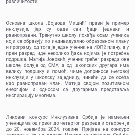
различитости.
Основна школа „Војвода Мишић” прави је пример
инклузије, јер су овде сви ђаци једнаки и
равноправни. Тренутно школу похађа осам ученика
који се образују по индивидуално образовном плану
и програму, од тога је један ученик на ИОП2 плану, а у
први разред иде неколико ђака којима је потребна
подршка. Матија Јововић, ученик трећег разреда ове
школе, болује од СМА, а од школских другара има
велику подршку и помоћ, чиме доприносе његовој
инклузији у школску заједницу, чинећи да се осећа
као равноправан члан. Матија својом позитивном
енергијом и односом са другарима представља
инспирацију многима.
Ликовни конкурс Инклузивна Србија је намењен
ученицима од првог до четвртог разреда и отворен је
до 20. новембра 2024. године. Пријава на конкурс