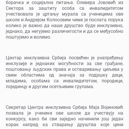
борачка и социјална питања. Оливера Јововић из
Сектора за заштиту особа са инвалидитетом
учествовала је цртању мурала са ученицима ове
школе и Андрејом Колосовим чиме је послата порука
колико је важно да наше друштво буде инклузивно,
једнако, да негујемо различитости и да се међусобно
поштујемо и волимо.
Центар инклузивна Србија посвећен је унапређењу
инклузије и једнаких могућности за све грађане,
поштовању људских права и остваривању циљева у
свим областима од значаја за подршку деци,
младима, особама са инвалидитетом, породици,
појединцу и другим осетљивим групама.
Секретар Центра инклузивна Србија Маја Војиновић
позвала је ученике ове школе да учествују на
конкурсу, како би сви заједно начинили још један
корак напред ка стварању друштва које цени