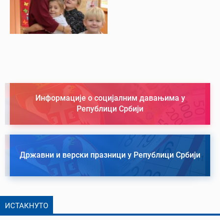
Информације о социјалним давањима у
Републици Србији
Државни и верски празници у Републици Србији
ИСТАКНУТО