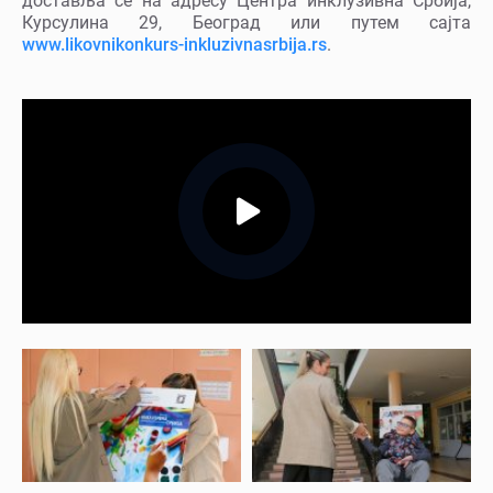
доставља се на адресу Центра инклузивна Србија,
Курсулина 29, Београд или путем сајта
www.likovnikonkurs-inkluzivnasrbija.rs
.