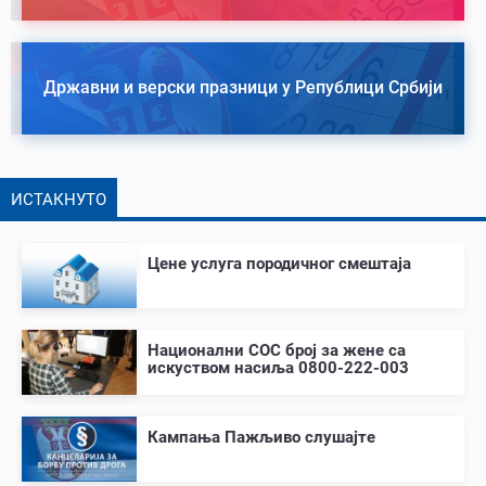
Државни и верски празници у Републици Србији
ИСТАКНУТО
Цене услуга породичног смештаја
Национални СОС број за жене са
искуством насиља 0800-222-003
Кампања Пажљиво слушајте