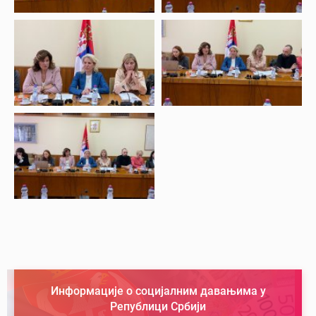
Информације о социјалним давањима у
Републици Србији