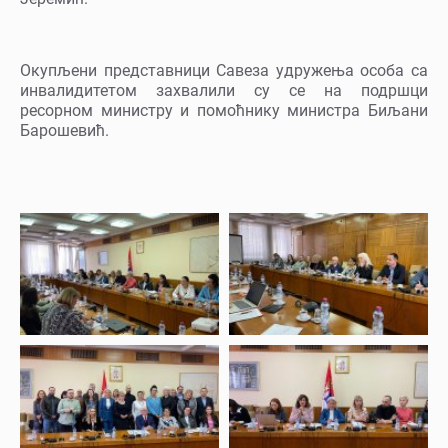
Окупљени представници Савеза удружења особа са
инвалидитетом захвалили су се на подршци
ресорном министру и помоћнику министра Биљани
Барошевић.