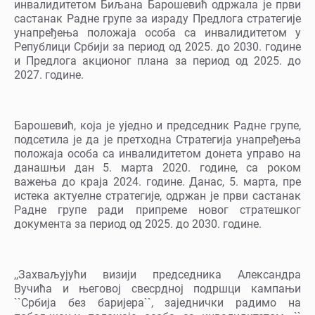
инвалидитетом Биљана Барошевић одржала је први
састанак Радне групе за израду Предлога стратегије
унапређења положаја особа са инвалидитетом у
Републици Србији за период од 2025. до 2030. године
и Предлога акционог плана за период од 2025. до
2027. године.
Барошевић, која је уједно и председник Радне групе,
подсетила је да је претходна Стратегија унапређења
положаја особа са инвалидитетом донета управо на
данашњи дан 5. марта 2020. године, са роком
важења до краја 2024. године. Данас, 5. марта, пре
истека актуелне стратегије, одржан је први састанак
Радне групе ради припреме новог стратешког
документа за период од 2025. до 2030. године.
,,Захваљујући визији председника Александра
Вучића и његовој свесрдној подршци кампањи
``Србија без баријера``, заједнички радимо на