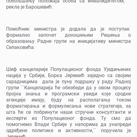
побољшању положаја особа са инвалидитетом, ``
рекла је Барошевић.
Помоћник министра је додала да је поступак
формално започет доношењем Решења о
образовању Радне групе на иницијативу министра
Селаковића.
Шеф канцеларије Популационог фонда Уједињених
нација у Србији, Борка Јеремић заједно са својим
сарадницима дала је пуну подршку у раду Радној
групи ``Канцеларија ће обезбеди да у овом процесу
бројна знања и програмски увиди које сродне
агенције имају, буду на располагању током
форматирања и формулисања нове стратегије, за
шта ће се побринути наши стручни консултанти и
експерти из Популационог фонда. Ту смо да
помогнемо Влади Србије у напорима да унапреди
одређене политике и активности,`` поручила је
Јеремић.