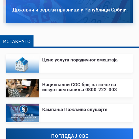
Државни и верски празници у Републици Србији
ИСТАКНУТО
Цене услуга породичног смештаја
Национални СОС број за жене са
искуством насиља 0800-222-003
Кампања Пажљиво слушајте
ПОГЛЕДАЈ СВЕ