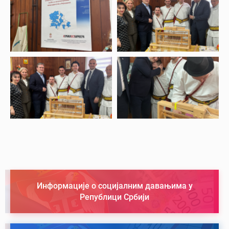
Информације о социјалним давањима у
Републици Србији