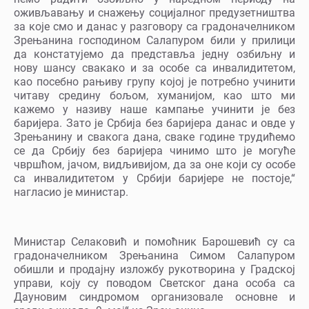
оживљавању и снажењу социјалног предузетништва
за које смо и данас у разговору са градоначелником
Зрењанина господином Салапуром били у прилици
да констатујемо да представља једну озбиљну и
нову шансу свакако и за особе са инвалидитетом,
као посебно рањиву групу којој је потребно учинити
читаву средину бољом, хуманијом, као што ми
кажемо у називу наше кампање учинити је без
баријера. Зато је Србија без баријера данас и овде у
Зрењанину и свакога дана, сваке године трудићемо
се да Србију без баријера чинимо што је могуће
чвршћом, јачом, видљивијом, да за оне који су особе
са инвалидитетом у Србији баријере не постоје,“
нагласио је министар.
Министар Селаковић и помоћник Барошевић су са
градоначелником Зрењанина Симом Салапуром
обишли и продајну изложбу рукотворина у Градској
управи, коју су поводом Светског дана особа са
Дауновим синдромом организовале основне и