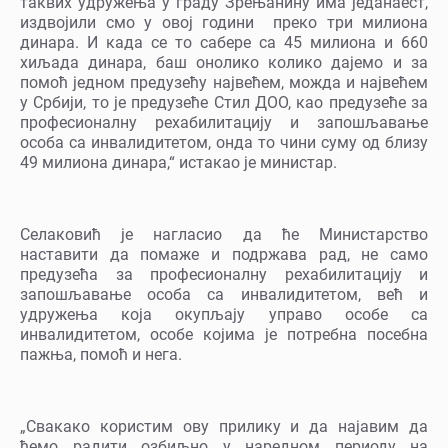
таквих удружења у граду Зрењанину има једанаест,
издвојили смо у овој години преко три милиона
динара. И када се то сабере са 45 милиона и 660
хиљада динара, баш онолико колико дајемо и за
помоћ једном предузећу највећем, можда и највећем
у Србији, то је предузеће Стил ДОО, као предузеће за
професионалну рехабилитацију и запошљавање
особа са инвалидитетом, онда то чини суму од близу
49 милиона динара,“ истакао је министар.
Селаковић је нагласио да ће Министарство
наставити да помаже и подржава рад, не само
предузећа за професионалну рехабилитацију и
запошљавање особа са инвалидитетом, већ и
удружења која окупљају управо особе са
инвалидитетом, особе којима је потребна посебна
пажња, помоћ и нега.
„Свакако користим ову прилику и да најавим да
ћемо радити озбиљно у наредном периоду на