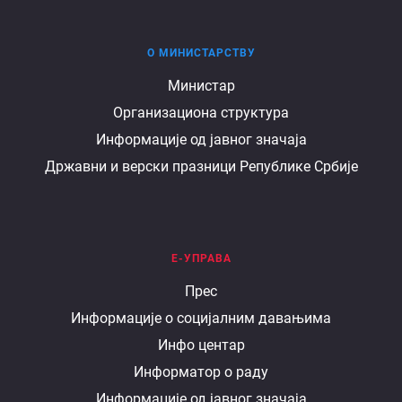
О МИНИСТАРСТВУ
О
Министар
Организациона структура
министарству
Информације од јавног значаја
Државни и верски празници Републике Србије
Е-УПРАВА
Е
Прес
Информације о социјалним давањима
управа
Инфо центар
Информатор о раду
Информације од јавног значаја