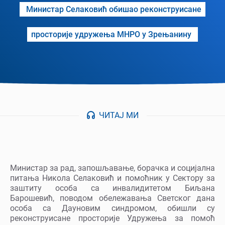
Министар Селаковић обишао реконструисане
просторије удружења МНРО у Зрењанину
ЧИТАЈ МИ
Министар за рад, запошљавање, борачка и социјална
питања Никола Селаковић и помоћник у Сектору за
заштиту особа са инвалидитетом Биљана
Барошевић, поводом обележавања Светског дана
особа са Дауновим синдромом, обишли су
реконструисане просторије Удружења за помоћ