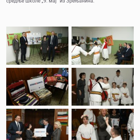
средње школе „9. мај“ из Зрењанина.