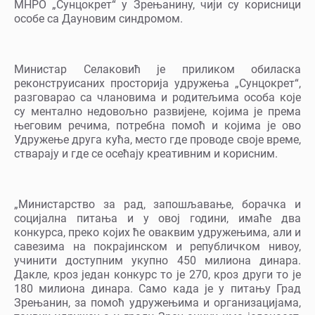
МНРО „Сунцокрет“ у Зрењанину, чији су корисници
особе са Дауновим синдромом.
Министар Селаковић је приликом обиласка
реконструисаних просторија удружења „Сунцокрет“,
разговарао са члановима и родитељима особа које
су ментално недовољно развијене, којима је према
његовим речима, потребна помоћ и којима је ово
Удружење друга кућа, место где проводе своје време,
стварају и где се осећају креативним и корисним.
„Министарство за рад, запошљавање, борачка и
социјална питања и у овој години, имаће два
конкурса, преко којих ће оваквим удружењима, али и
савезима на покрајинском и републичком нивоу,
учинити доступним укупно 450 милиона динара.
Дакле, кроз један конкурс то је 270, кроз други то је
180 милиона динара. Само када је у питању Град
Зрењанин, за помоћ удружењима и организацијама,