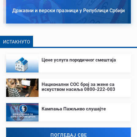
Државни и верски празници у Републици Србији
ИСТАКНУТО
Цене услуга породичног смештаја
Национални СОС број за жене са
искуством насиља 0800-222-003
Кампања Пажљиво слушајте
ПОГЛЕДАЈ СВЕ