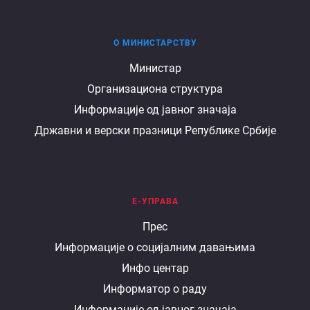
О МИНИСТАРСТВУ
О
Министар
Организациона структура
министарству
Информације од јавног значаја
Државни и верски празници Републике Србије
Е-УПРАВА
Е
Прес
Информације о социјалним давањима
управа
Инфо центар
Информатор о раду
Информације од јавног значаја