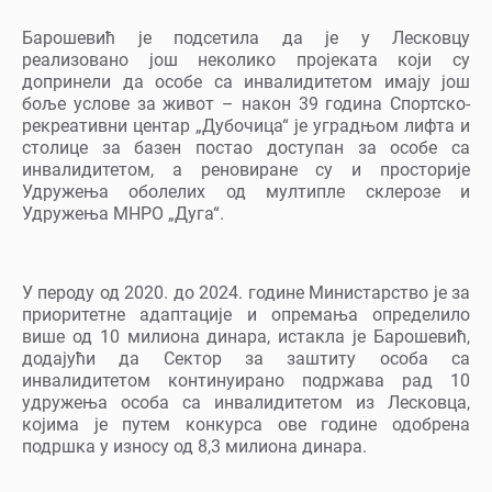
Барошевић је подсетила да је у Лесковцу
реализовано још неколико пројеката који су
допринели да особе са инвалидитетом имају још
боље услове за живот – након 39 година Спортско-
рекреативни центар „Дубочица“ је уградњом лифта и
столице за базен постао доступан за особе са
инвалидитетом, а реновиране су и просторије
Удружења оболелих од мултипле склерозе и
Удружења МНРО „Дуга“.
У пероду од 2020. до 2024. године Министарство је за
приоритетне адаптације и опремања определило
више од 10 милиона динара, истакла је Барошевић,
додајући да Сектор за заштиту особа са
инвалидитетом континуирано подржава рад 10
удружења особа са инвалидитетом из Лесковца,
којима је путем конкурса ове године одобрена
подршка у износу од 8,3 милиона динара.