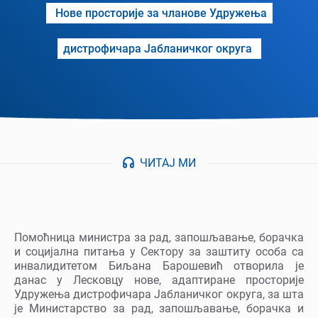
Нове просторије за чланове Удружења
дистрофичара Јабланичког округа
ЧИТАЈ МИ
Помоћница министра за рад, запошљавање, борачка
и социјална питања у Сектору за заштиту особа са
инвалидитетом Биљана Барошевић отворила је
данас у Лесковцу нове, адаптиране просторије
Удружења дистрофичара Јабланичког округа, за шта
је Министарство за рад, запошљавање, борачка и