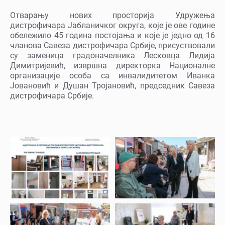
Отварању нових просторија Удружења
дистрофичара Јабланичког округа, које је ове године
обележило 45 година постојања и које је једно од 16
чланова Савеза дистрофичара Србије, присуствовали
су заменица градоначелника Лесковца Лидија
Димитријевић, извршна директорка Националне
организације особа са инвалидитетом Иванка
Јовановић и Душан Тројановић, председник Савеза
дистрофичара Србије.