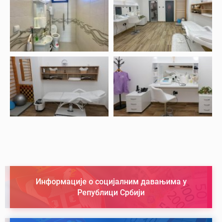
Информације о социјалним давањима у
Републици Србији