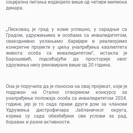
социјална питања издвојило више од четири милиона
динара.
„Лесковац је град у коме успешно, у сарадњи са
Градом, удружењима и особама са инвалидитетом,
свакодневно уклањамо баријере и реализујемо
конкретне пројекте у циљу унапређења квалилтета
живота особа са инвалидитетом“, истакла је
Барошевић, подсећајући да просторије овог
удружења нису реновиране више од 20 година.
Она је поручила да је поносна на овај пројекат, који је
подржан на Стално отвореном конкурсу за
унапређење положаја особа са инвалидитетом 2024.
године, јер је то сада прави други дом за чланове
Удружења дистрофичара Јабланичког округа,
којима су сада обезбеђени сви услови за рад,
боравак и разне активности.