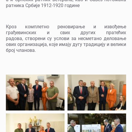
ратника Србије 1912-1920 године
Кроз комплетно реновирање и извођење
грађевинских и свих других пратећих
радова, створени су услови за несметано деловање
ових организација, које имају дугу традицију и велики
број чланова.