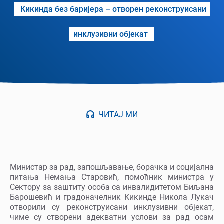
Кикинда без баријера – отворен реконструисани
инклузивни објекат
ЧИТАЈ МИ
Министар за рад, запошљавање, борачка и социјална
питања Немања Старовић, помоћник министра у
Сектору за заштиту особа са инвалидитетом Биљана
Барошевић и градоначелник Кикинде Никола Лукач
отворили су реконструисани инклузивни објекат,
чиме су створени адекватни услови за рад осам