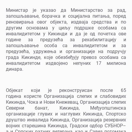
Министар је указао да Министарство за рад,
запошљавање, борачка и социјална питања, поред
реновирања овог објекта, издваја средства и по
другим основама у циљу подршке особама са
инвалидитетом у Кикинди и да је од почетка ове
године за предузећа за рехабилитацију и
запошљавање особа са инвалидитетом и за
предузећа, удружења и организације на подручју
града Кикинде, које обезбеђују превоз особама са
инвалидитетом издвојено непуних 17 милиона
динара.
Објекат који је реконструисан после 65
година користе Организација слепих и слабовидих
Кикинда, Чока и Нови Кнежевац, Организација слепих
Северни банат, Кикинда, Међуопштинска
организације глувих и наглувих Кикинда, Спортско
друштво инвалида Кикинда, Организација резервних
војних старешина Кикинда, Градски одбор СУБНОР–
а и Српских ратних ветерана, као и Савез потомака