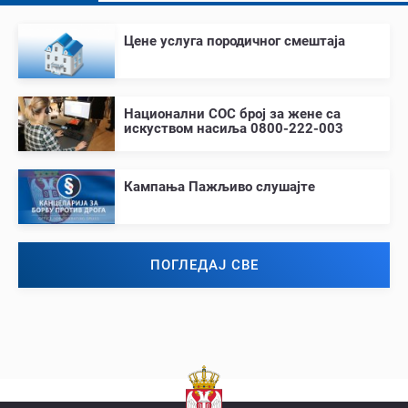
Цене услуга породичног смештаја
Национални СОС број за жене са
искуством насиља 0800-222-003
Кампања Пажљиво слушајте
ПОГЛЕДАЈ СВЕ