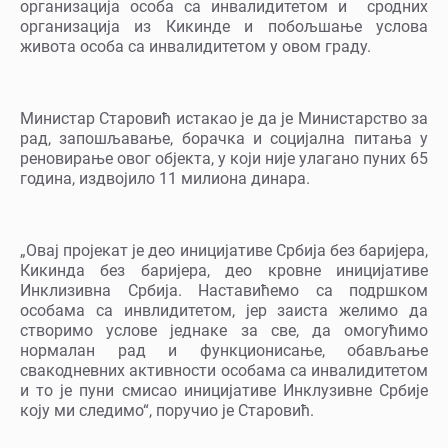
организација особа са инвалидитетом и сродних
организација из Кикинде и побољшање услова
живота особа са инвалидитетом у овом граду.
Министар Старовић истакао је да је Министарство за
рад, запошљавање, борачка и социјална питања у
реновирање овог објекта, у који није улагано пуних 65
година, издвојило 11 милиона динара.
„Овај пројекат је део иницијативе Србија без баријера,
Кикинда без баријера, део кровне иницијативе
Инклизивна Србија. Наставићемо са подршком
особама са инвлидитетом, јер заиста желимо да
створимо услове једнаке за све, да омогућимо
нормалан рад и функционисање, обављање
свакодневних активности особама са инвалидитетом
и то је пуни смисао иницијативе Инклузивне Србије
коју ми следимо“, поручио је Старовић.