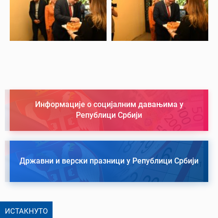
Информације о социјалним давањима у
Републици Србији
Државни и верски празници у Републици Србији
ИСТАКНУТО