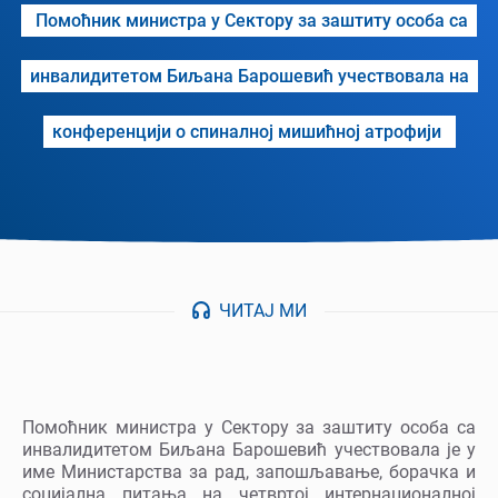
Помоћник министра у Сектору за заштиту особа са
инвалидитетом Биљана Барошевић учествовала на
конференцији о спиналној мишићној атрофији
ЧИТАЈ МИ
Помоћник министра у Сектору за заштиту особа са
инвалидитетом Биљана Барошевић учествовала је у
име Министарства за рад, запошљавање, борачка и
социјална питања на четвртој интернационалној