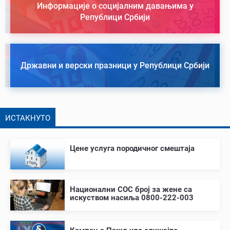
Информације о социјалним давањима у
Републици Србији
Државни и верски празници у Републици Србији
ИСТАКНУТО
Цене услуга породичног смештаја
Национални СОС број за жене са
искуством насиља 0800-222-003