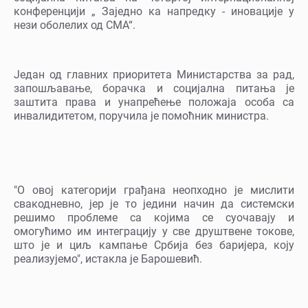
конференцији „ Заједно ка напредку - иновације у
нези оболелих од СМА“.
Један од главних приоритета Министарства за рад,
запошљавање, борачка и социјална питања је
заштита права и унапрећење положаја особа са
инвалидитетом, поручила је помоћник министра.
"О овој категорији грађана неопходно је мислити
свакодневно, јер је то једини начин да системски
решимо проблеме са којима се суочавају и
омогућимо им интеграцију у све друштвене токове,
што је и циљ кампање Србија без баријерa, коју
реализујемо", истакла је Барошевић.