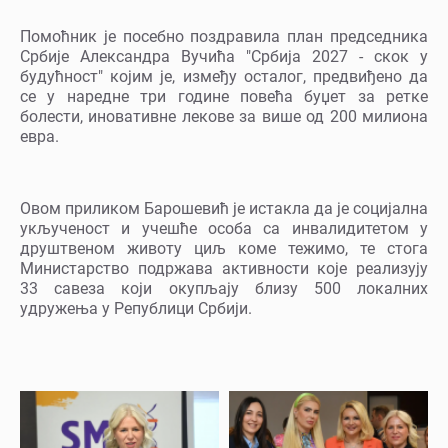
Помоћник је посебно поздравила план председника
Србије Александра Вучића "Србија 2027 - скок у
будућност" којим је, између осталог, предвиђено да
се у наредне три године повећа буџет за ретке
болести, иновативне лекове за више од 200 милиона
евра.
Овом приликом Барошевић је истакла да је социјална
укљученост и учешће особа са инвалидитетом у
друштвеном животу циљ коме тежимо, те стога
Министарство подржава активности које реализују
33 савеза који окупљају близу 500 локалних
удружења у Републици Србији.