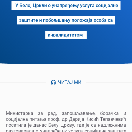
У Белој Цркви о унапређењу услуга социјалне
заштите и побољшању положаја особа са
инвалидитетом
ЧИТАЈ МИ
Министарка за рад, запошљавање, борачка и
социјална питања проф. др Дарија Кисић Тепавчевић
посетила је данас Белу Цркву, где је са надлежнима
разговарала о унапређењу услуга социјалне заштите