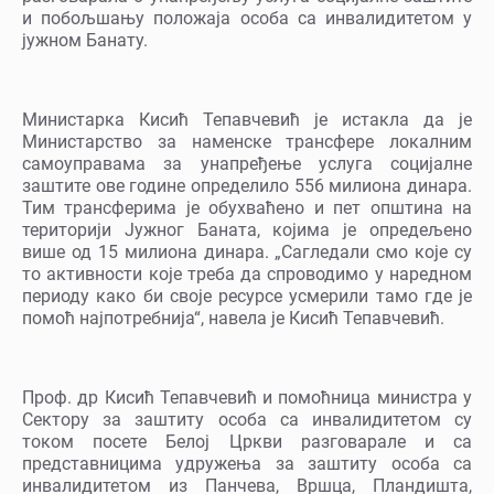
и побољшању положаја особа са инвалидитетом у
јужном Банату.
Министарка Кисић Тепавчевић је истакла да је
Министарство за наменске трансфере локалним
самоуправама за унапређење услуга социјалне
заштите ове године определило 556 милиона динара.
Тим трансферима је обухваћено и пет општина на
територији Јужног Баната, којима је опредељено
више од 15 милиона динара. „Сагледали смо које су
то активности које треба да спроводимо у наредном
периоду како би своје ресурсе усмерили тамо где је
помоћ најпотребнија“, навела је Кисић Тепавчевић.
Проф. др Кисић Тепавчевић и помоћница министра у
Сектору за заштиту особа са инвалидитетом су
током посете Белој Цркви разговарале и са
представницима удружења за заштиту особа са
инвалидитетом из Панчева, Вршца, Пландишта,