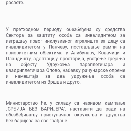
расвете.
У претходном периоду обезбеђена су средства
Сектора за заштиту особа са инвалидитеом за
изградњу првог инклузивног игралишта за децу са
инвалидитетом у Панчеву, постављање рампи на
приоритетним објектима у Алибунару, Ковачици и
Пландишту, адаптацију просторија, увођење грејања
на објекту Удружења параплегичара и
квадриплегичара Опово, набавку рачунарске опреме
и намештаја за два удружења особа са
инвалидитетом из Вршца и друго.
Министарство ће, у складу са називом кампање
„СРБИЈА БЕЗ БАРИЈЕРА”, наставити да ради на
обезбеђивању приступачног окружења и друштва
без баријера за све грађане.