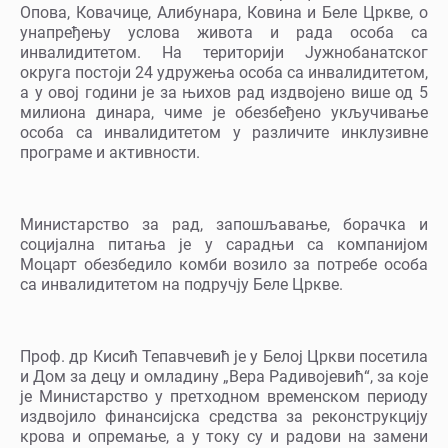
Опова, Ковачице, Алибунара, Ковина и Беле Цркве, о
унапређењу услова живота и рада особа са
инвалидитетом. На територији Јужнобанатског
округа постоји 24 удружења особа са инвалидитетом,
а у овој години је за њихов рад издвојено више од 5
милиона динара, чиме је обезбеђено укључивање
особа са инвалидитетом у различите инклузивне
програме и активности.
Министарство за рад, запошљавање, борачка и
социјална питања је у сарадњи са компанијом
Моцарт обезбедило комби возило за потребе особа
са инвалидитетом на подручју Беле Цркве.
Проф. др Кисић Тепавчевић је у Белој Цркви посетила
и Дом за децу и омладину „Вера Радивојевић“, за које
је Министарство у претходном временском периоду
издвојило финансијска средства за реконструкцију
крова и опремање, а у току су и радови на замени