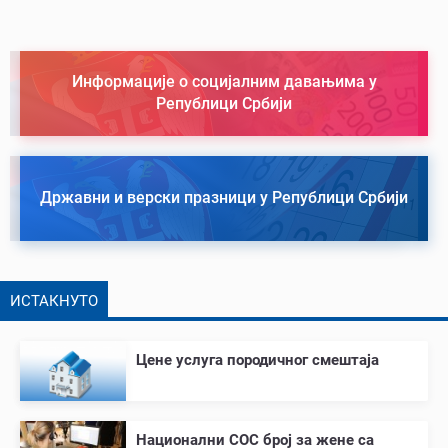
Информације о социјалним давањима у
Републици Србији
Државни и верски празници у Републици Србији
ИСТАКНУТО
Цене услуга породичног смештаја
Национални СОС број за жене са