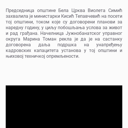
Председница општине Бела Црква Виолета Симић
захвалила је министарки Кисић Тепавчевић на посети
тој општини, током које су договорени планови за
наредну годину, у циљу побошљања услова за живот
и рад грађана. Начелница Јужнобанатског управног
округа Марина Томан рекла је да је на састанку
договорена даља подршка на унапређењу
кадровских капацитета установа у тој општини и
њиховој техничкој опремљености.