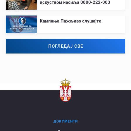
искуством насиља 0800-222-003
Кампања Пажљиво слушајте
ПОГЛЕДАЈ СВЕ
ДОКУМЕНТИ