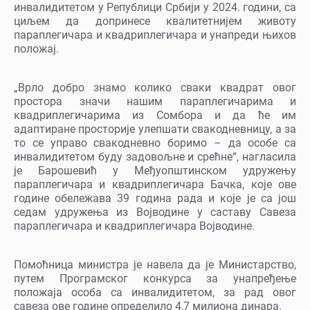
инвалидитетом у Републици Србији у 2024. години, са
циљем да допринесе квалитетнијем животу
параплегичара и квадриплегичара и унапреди њихов
положај.
„Врло добро знамо колико сваки квадрат овог
простора значи нашим параплегичарима и
квадриплегичарима из Сомбора и да ће им
адаптиране просторије улепшати свакодневницу, а за
то се управо свакодневно боримо – да особе са
инвалидитетом буду задовољне и срећне“, нагласила
је Барошевић у Међуопштинском удружењу
параплегичара и квадриплегичара Бачка, које ове
године обележава 39 година рада и које је са још
седам удружења из Војводине у саставу Савеза
параплегичара и квадриплегичара Војводине.
Помоћница министра је навела да је Министарство,
путем Програмског конкурса за унапређење
положаја особа са инвалидитетом, за рад овог
савеза ове године определило 4,7 милиона динара.