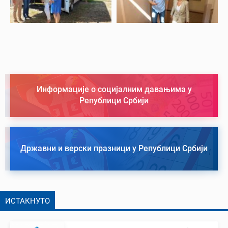
Информације о социјалним давањима у
Републици Србији
Државни и верски празници у Републици Србији
ИСТАКНУТО