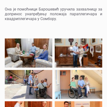
Она је помоћници Барошевић уручила захвалницу за
допринос унапређењу положаја параплегичара и
квадриплегичара у Сомбору.