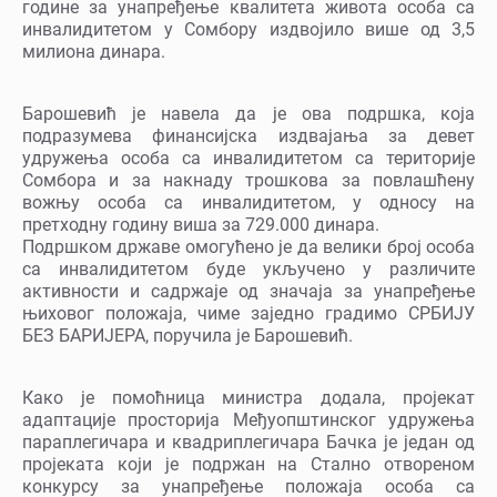
године за унапређење квалитета живота особа са
инвалидитетом у Сомбору издвојило више од 3,5
милиона динара.
Барошевић је навела да је ова подршка, која
подразумева финансијска издвајања за девет
удружења особа са инвалидитетом са територије
Сомбора и за накнаду трошкова за повлашћену
вожњу особа са инвалидитетом, у односу на
претходну годину виша за 729.000 динара.
Подршком државе омогућено је да велики број особа
са инвалидитетом буде укључено у различите
активности и садржаје од значаја за унапређење
њиховог положаја, чиме заједно градимо СРБИЈУ
БЕЗ БАРИЈЕРА, поручила је Барошевић.
Како је помоћница министра додала, пројекат
адаптације просторија Међуопштинског удружења
параплегичара и квадриплегичара Бачка је један од
пројеката који је подржан на Стално отвореном
конкурсу за унапређење положаја особа са