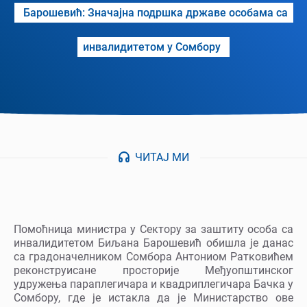
Барошевић: Значајна подршка државе особама са
инвалидитетом у Сомбору
ЧИТАЈ МИ
Помоћница министра у Сектору за заштиту особа са
инвалидитетом Биљана Барошевић обишла је данас
са градоначелником Сомбора Антониом Ратковићем
реконструисане просторије Међуопштинског
удружења параплегичара и квадриплегичара Бачка у
Сомбору, где је истакла да је Министарство ове