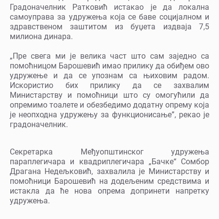
Градоначелник Ратковић истакао је да локална
самоуправа за удружења која се баве социјалном и
здравственом заштитом из буџета издваја 7,5
милиона динара.
„Пре свега ми је велика част што сам заједно са
помоћницом Барошевић имао прилику да обиђем ово
удружење и да се упознам са њиховим радом.
Искористио бих прилику да се захвалим
Министарству и помоћници што су омогућили да
опремимо тоалете и обезбедимо додатну опрему која
је неопходна удружењу за функционисање”, рекао је
градоначелник.
Секретарка Међуопштинског удружења
параплегичара и квадриплегичара „Бачке“ Сомбор
Драгана Недељковић, захвалила је Министарству и
помоћници Барошевић на додељеним средствима и
истакла да ће нова опрема допринети напретку
удружења.