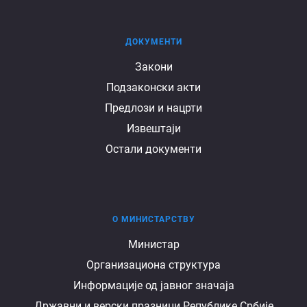
ДОКУМЕНТИ
Документи
Закони
Подзаконски акти
Предлози и нацрти
Извештаји
Остали документи
О МИНИСТАРСТВУ
О
Министар
Организациона структура
министарству
Информације од јавног значаја
Државни и верски празници Републике Србије