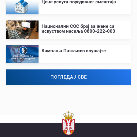
Цене услуга породичног смештаја
Национални СОС број за жене са
искуством насиља 0800-222-003
Кампања Пажљиво слушајте
ПОГЛЕДАЈ СВЕ