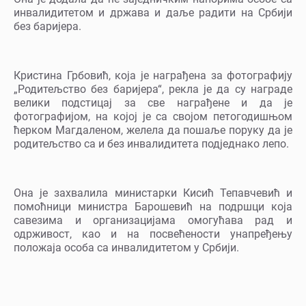
инвалидитетом и држава и даље радити на Србији
без баријера.
Кристина Грбовић, која је награђена за фотографију
„Родитељство без баријера“, рекла је да су награде
велики подстицај за све награђене и да је
фотографијом, на којој је са својом петогодишњом
ћерком Магдаленом, желела да пошаље поруку да је
родитељство са и без инвалидитета подједнако лепо.
Она је захвалила министарки Кисић Тепавчевић и
помоћници министра Барошевић на подршци која
савезима и организацијама омогућава рад и
одрживост, као и на посвећености унапређењу
положаја особа са инвалидитетом у Србији.