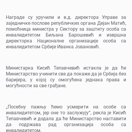
Награде су уручили и в.д. директора Управе за
заједничке послове републичких органа Дејан Матић,
помоћница министра у Сектору за заштиту особа са
инвалидитетом Биљана Барошевић и извршна
директорка Националне организације особа са
инвалидитетом Србије Иванка Јовановић.
Министарка Кисић Тепавчевић истакла је да ће
Министарство учинити све да покаже да је Србија без
баријера, у којој су омогућена једнака права и
могућности за све грађане.
„Посебну пажњу ћемо усмерити на особе са
инвалидитетом, јер оне то заслужују“, рекла је Кисић
Тепавчевић и додала да ће Министарство наставити
да подржава рад организација особа са
инвалидитетом.