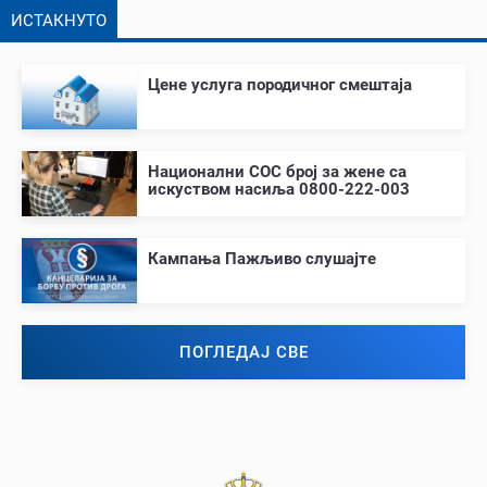
ИСТАКНУТО
Цене услуга породичног смештаја
Национални СОС број за жене са
искуством насиља 0800-222-003
Кампања Пажљиво слушајте
ПОГЛЕДАЈ СВЕ