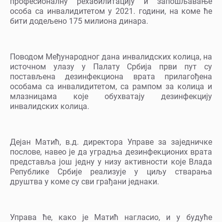
професионалну рехабилитацију и запошљавање
особа са инвалидитетом у 2021. години, на коме ће
бити додељено 175 милиона динара.
Поводом Међународног дана инвалидских колица, на
источном улазу у Палату Србија први пут су
постављена дезинфекциона врата прилагођена
особама са инвалидитетом, са рампом за колица и
млазницама које обухватају дезинфекцију
инвалидских колица.
Дејан Матић, в.д. директора Управе за заједничке
послове, навео је да уградња дезинфекционих врата
представља још једну у низу активности које Влада
Републике Србије реализује у циљу стварања
друштва у коме су сви грађани једнаки.
Управа ће, како је Матић нагласио, и у будуће