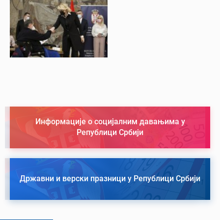
Информације о социјалним давањима у
Републици Србији
Државни и верски празници у Републици Србији