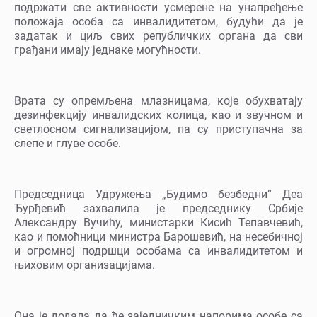
подржати све активности усмерене на унапређење
положаја особа са инвалидитетом, будући да је
задатак и циљ свих републичких органа да сви
грађани имају једнаке могућности.
Врата су опремљена млазницама, које обухватају
дезинфекцију инвалидских колица, као и звучном и
светлосном сигнализацијом, па су приступачна за
слепе и глуве особе.
Председница Удружења „Будимо безбедни“ Деа
Ђурђевић захвалила је председнику Србије
Александру Вучићу, министарки Кисић Тепавчевић,
као и помоћници министра Барошевић, на несебичној
и огромној подршци особама са инвалидитетом и
њиховим организацијама.
Она је додала да ће заједничким напорима особе са