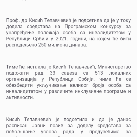
Проф. др Кисић Тепавчевић је подсетила да је у току
додела средстава на Програмском конкурсу за
унапређење положаја особа са инвалидитетом у
Републици Србији у 2021. години, на којем ће бити
расподељено 250 милиона динара.
Тиме ће, истакла је Кисић Тепавчевић, Министарство
подржати рад 33 савеза са 513 локалних
организација у Републици Србији, чиме ће се
обезбедити укључивање великог броја особа са
инвалидитетом у различите инклузивне програме и
активности.
Кисић Тепавчевић је подсетила и да је данас
расписан Јавни позив за доделу средстава за
побољшање услова рада у предузећима за