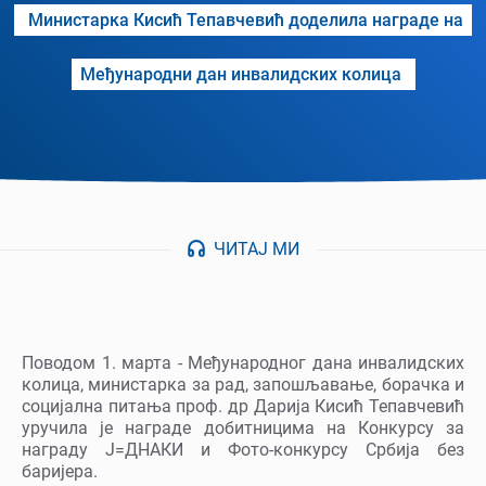
Министарка Кисић Тепавчевић доделила награде на
Међународни дан инвалидских колица
ЧИТАЈ МИ
Поводом 1. марта - Међународног дана инвалидских
колица, министарка за рад, запошљавање, борачка и
социјална питања проф. др Дарија Кисић Тепавчевић
уручила је награде добитницима на Конкурсу за
награду Ј=ДНАКИ и Фото-конкурсу Србија без
баријера.