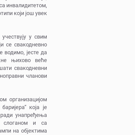
са инвалидитетом,
типи који још увек
 учествују у свим
ји се свакодневно
 водимо, јесте да
кне њихово веће
шати свакодневни
вноправни чланови
ом организацијом
баријера“ која је
у ради унапређења
м слоганом и са
ампи на објектима