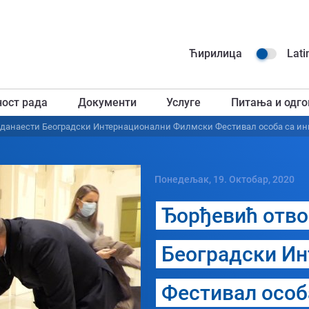
Навиг
Ћирилица
Lati
горњ
ност рада
Документи
Услуге
Питања и одго
загл
еданаести Београдски Интернационални Филмски Фестивал особа са и
Понедељак, 19. Октобар, 2020
Ђорђевић отво
Београдски И
Фестивал особ