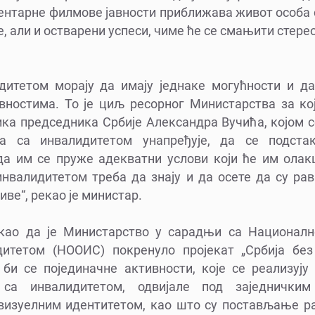
ментарне филмове јавности приближава живот особа 
 али и остварени успеси, чиме ће се смањити стерео
дитетом морају да имају једнаке могућности и да
ностима. То је циљ ресорног Министарства за ко
ка председника Србије Александра Вучића, којом се
ба са инвалидитетом унапређује, да се подста
а им се пруже адекватни услови који ће им олак
инвалидитетом треба да знају и да осете да су ра
иве“, рекао је министар.
акао да је Министарство у сарадњи са Националн
итетом (НООИС) покренуло пројекат „Србија без 
и се појединачне активности, које се реализуј
 са инвалидитетом, одвијале под заједнички
изуелним идентитетом, као што су постављање р