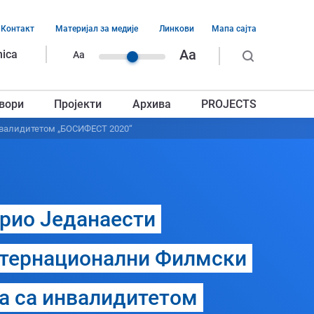
Контакт
Материјал за медије
Линкови
Мапа сајта
ација
Aa
nica
Aa
ег
вори
Пројекти
Архива
PROJECTS
авља
нвалидитетом „БОСИФЕСТ 2020“
рио Једанаести
нтернационални Филмски
а са инвалидитетом