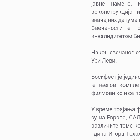
јавне намене, 
реконструкција
значајних датума
Свечаности је п
инвалидитетом Б
Након свечаног о
Ури Леви.
Босифест је једин
је његов компле
филмови који се п
У време трајања ф
су из Европе, СА
различите теме ко
Гдина Игора Тохо