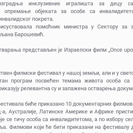
изградња инклузивних игралишта за децу са
 и опремање објеката за особе са инвалидитет
 инвалидског покрета.
рисуствовала помоћник министра у Сектору за 
иљанa Барошевић.
тварања представљен је Израелски филм „Once upo
ствен филмски фестивал у нашој земљи, али и у свет
тан програм посвећен темама живота особа са 
риказују релевантна су и запажена остварења доку
естивала биће приказано 10 документарних филмова
Д-а, Аустралије, Латинске Америке и Африке присти
је се тичу особа са инвалидитетома, а по избору 
ља. Филмови који ће бити приказани на фестивалу 