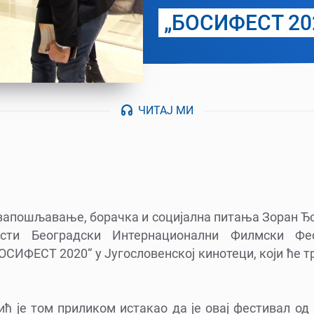
„БОСИФЕСТ 20
ЧИТАЈ МИ
 запошљавање, борачка и социјална питања Зоран Ђо
ести Београдски Интернационални Филмски Фе
СИФЕСТ 2020“ у Југословенској кинотеци, који ће тра
 је том приликом истакао да је овај фестивал од 