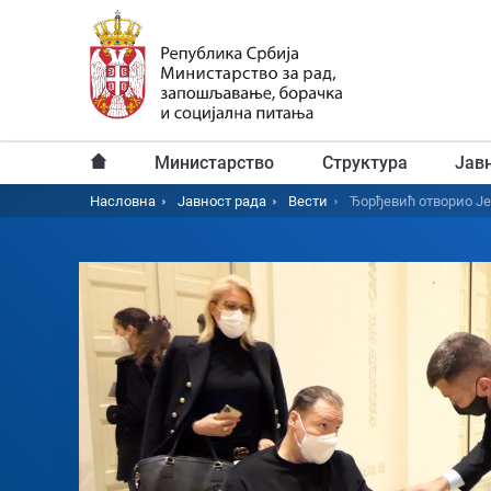
Пређи
на
главни
садржај
Министарство
Структура
Јав
Главни
Насловна
Јавност рада
Вести
Ђорђевић отворио Ј
Breadcrumb
мени