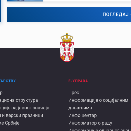
ПОГЛЕДАЈ 
ТАРСТВУ
Е-УПРАВА
Е
р
Прес
ациона структура
Информације о социјалним
арству
управа
ије од јавног значаја
давањима
 и верски празници
Инфо центар
е Србије
Информатор о раду
Информације од јавног знач