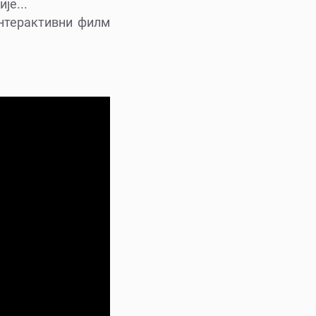
је...
Интерактивни филм