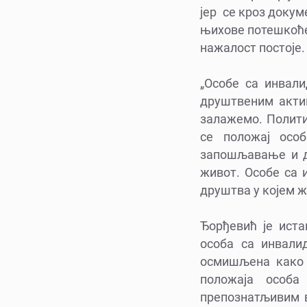
јер се кроз доку
њихове потешкоће,
нажалост постоје.
„Особе са инвали
друштвеним актив
залажемо. Полити
се положај осо
запошљавање и д
живот. Особе са 
друштва у којем ж
Ђорђевић је ист
особа са инвалид
осмишљена како б
положаја особа
препознатљивим в