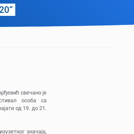
20“
рђевић свечано је
стивал особа са
јати од 19. до 21.
изузетног значаја,