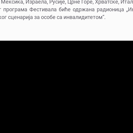
Мексика, Израела, Русије, Црне Горе, Хрватске, Итали
г програма Фестивала биће одржана радионица „
г сценарија за особе са инвалидитетом“.