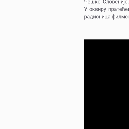
Чешке, Словеније, 
У оквиру пратеће
радионица филмско