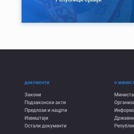
ДОКУМЕНТИ
О МИНИС
Документи
О
Закони
Министа
Подзаконски акти
Организ
минист
Предлози и нацрти
Информац
Извештаји
Државни
Остали документи
Републик