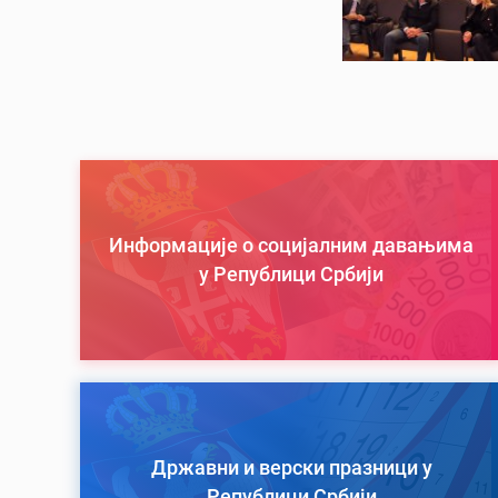
Информације о социјалним давањима
у Републици Србији
Државни и верски празници у
Републици Србији