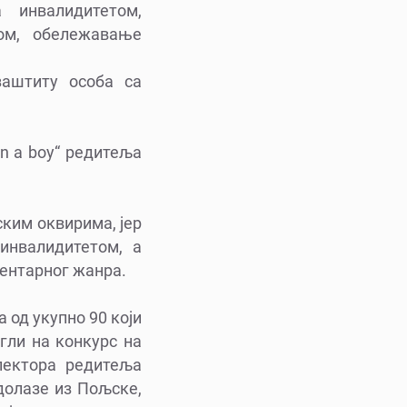
 инвалидитетом,
ом, обележавање
заштиту особа са
n a boy“ редитељa
ским оквирима, јер
инвалидитетом, а
ментарног жанра.
 од укупно 90 који
гли на конкурс на
селектора редитеља
долазе из Пољске,