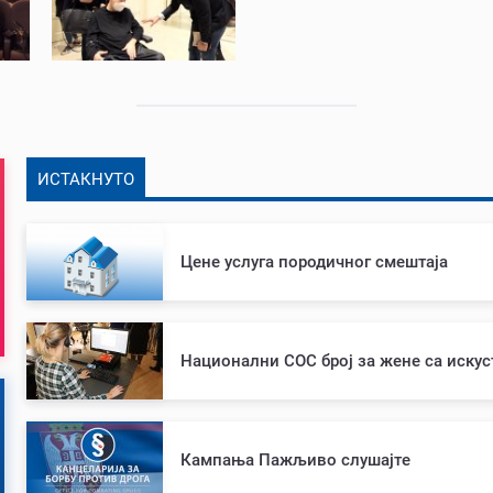
ИСТАКНУТО
Цене услуга породичног смештаја
Национални СОС број за жене са иску
Кампања Пажљиво слушајте