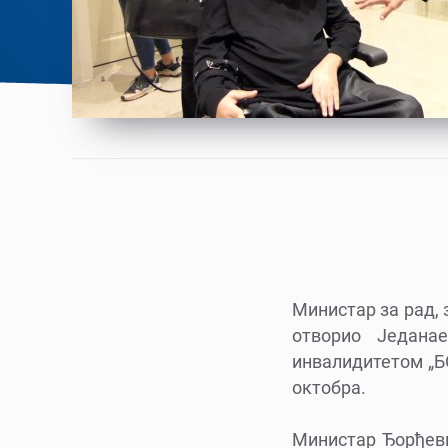
Министар за рад,
отворио Једана
инвалидитетом „БО
октобра.
Министар Ђорђевић