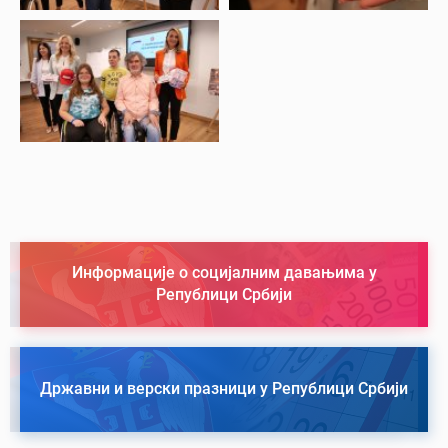
Информације о социјалним давањима у
Републици Србији
Државни и верски празници у Републици Србији