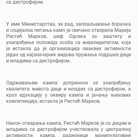
са дистрофијом.
У име Министарства, за рад, запошљавање борачка
и социјална питања камп је свечано отворила Марија
Ристић Марков, шеф Одсека за заштиту и
унапређење положаја особа са инвалидитетом, којa
je истакла да је организација оваквих активности
један од најзначајних видова пружања подршке деци
и младима са дистрофијом.
Одржавањем кампа доприноси се унапређењу
квалитета живота деце и младих са дистрофијом, а
кроз едукацију у оквиру кампа и јачању њихових
компетенција, истакла је Ристић Марков.
Након отварања кампа, Ристић Марков је са децом и
младима са дистрофијом учествовала у централној
активности кампа, радионици манипулативне