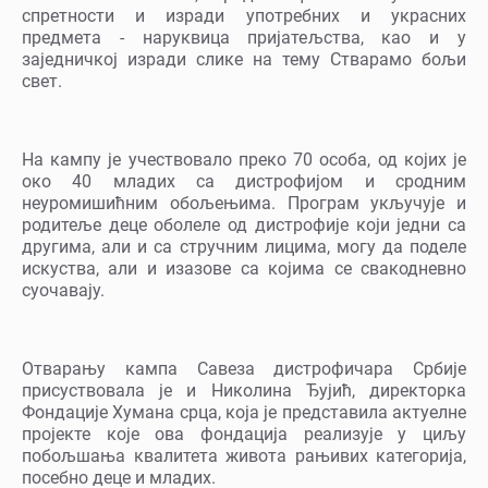
спретности и изради употребних и украсних
предмета - наруквица пријатељства, као и у
заједничкој изради слике на тему Стварамо бољи
свет.
На кампу је учествовало преко 70 особа, од којих је
око 40 младих са дистрофијом и сродним
неуромишићним обољењима. Програм укључује и
родитеље деце оболеле од дистрофије који једни са
другима, али и са стручним лицима, могу да поделе
искуства, али и изазове са којима се свакодневно
суочавају.
Отварању кампа Савеза дистрофичара Србије
присуствовала је и Николина Ђујић, директорка
Фондације Хумана срца, која је представила актуелне
пројекте које ова фондација реализује у циљу
побољшања квалитета живота рањивих категорија,
посебно деце и младих.