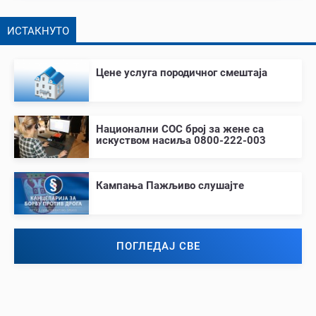
ИСТАКНУТО
Цене услуга породичног смештаја
Национални СОС број за жене са
искуством насиља 0800-222-003
Кампања Пажљиво слушајте
ПОГЛЕДАЈ СВЕ