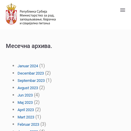
Predji
na
glavni
sadržaj
Месечна архива.
(1)
Januar 2024
(2)
Decembar 2023
(1)
Septembar 2023
(2)
Avgust 2023
(4)
Jun 2023
(2)
Maj 2023
(2)
April 2023
(1)
Mart 2023
(3)
Februar 2023