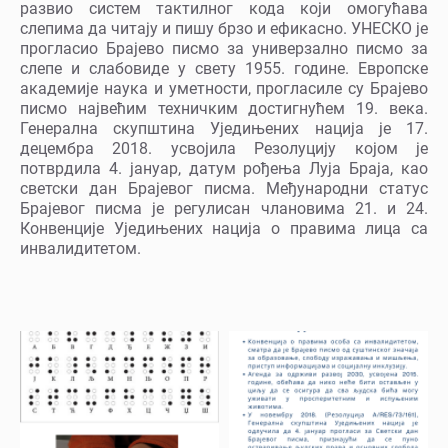
развио систем тактилног кода који омогућава
слепима да читају и пишу брзо и ефикасно. УНЕСКО је
прогласио Брајево писмо за универзално писмо за
слепе и слабовиде у свету 1955. године. Европске
академије наука и уметности, прогласиле су Брајево
писмо највећим техничким достигнућем 19. века.
Генерална скупштина Уједињених нација је 17.
децембра 2018. усвојила Резолуцију којом је
потврдила 4. јануар, датум рођења Луја Браја, као
светски дан Брајевог писма. Међународни статус
Брајевог писма је регулисан члановима 21. и 24.
Конвенције Уједињених нација о правима лица са
инвалидитетом.