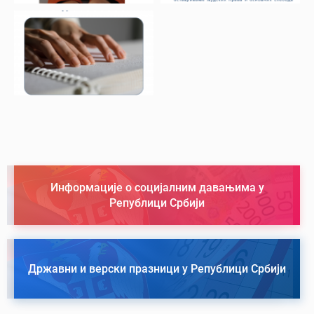
Информације о социјалним давањима у
Републици Србији
Државни и верски празници у Републици Србији