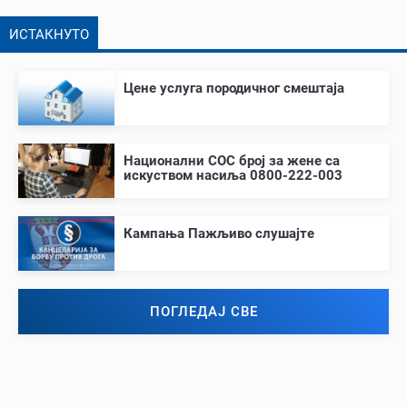
ИСТАКНУТО
Цене услуга породичног смештаја
Национални СОС број за жене са
искуством насиља 0800-222-003
Кампања Пажљиво слушајте
ПОГЛЕДАЈ СВЕ