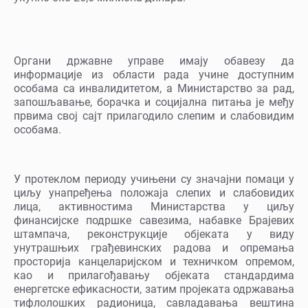
Органи државне управе имају обавезу да
информације из области рада учине доступним
особама са инвалидитетом, а Министарство за рад,
запошљавање, борачка и социјална питања је међу
првима свој сајт прилагодило слепим и слабовидим
особама.
У протеклом периоду учињени су значајни помаци у
циљу унапређења положаја слепих и слабовидих
лица, активностима Министарства у циљу
финансијске подршке савезима, набавке Брајевих
штампача, реконструкције објеката у виду
унутрашњих грађевинских радова и опремања
просторија канцеларијском и техничком опремом,
као и прилагођавању објеката стандардима
енергетске ефикасности, затим пројеката одржавања
тифлолошких радионица, савладавања вештина