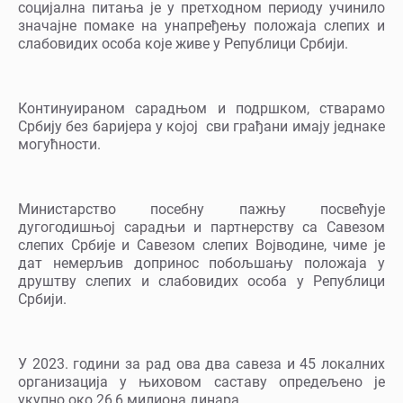
социјална питања је у претходном периоду учинило
значајне помаке на унапређењу положаја слепих и
слабовидих особа које живе у Републици Србији.
Континуираном сарадњом и подршком, стварамо
Србију без баријера у којој сви грађани имају једнаке
могућности.
Министарство посебну пажњу посвећује
дугогодишњој сарадњи и партнерству са Савезом
слепих Србије и Савезом слепих Војводине, чиме је
дат немерљив допринос побољшању положаја у
друштву слепих и слабовидих особа у Републици
Србији.
У 2023. години за рад ова два савеза и 45 локалних
организација у њиховом саставу опредељено je
укупно око 26,6 милиона динара.