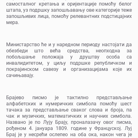
самосталног кретања и оријентације помоћу белог
штапа, уз подршку запошљавању ове категорије теже
запошљивих лица, помоћу релевантних подстицајних
мера.
Министарство ће и у наредном периоду настојати да
обезбеди што већа средства, неопходна за
побољшање положаја у друштву особа са
инвалидитетом, у циљу подршке републичком и
покрајинском савезу и организацијама које их
сачињавају.
Брајево писмо је тактилно представљање
алфабетских и нумеричких симбола помоћу шест
тачака за представљање сваког слова и броја, па
чак и музичких, математичких и научних симбола.
Названо je по Лују Брају, проналазачу овог писма,
рођеном 4. јануара 1809. године у Француској. Луј
Брај је у несрећи ослепео на оба ока, након чега је