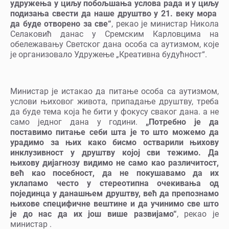
удружења у циљу побољшања услова рада и у циљу
подизања свести да наше друштво у 21. веку мора
да буде отворено за све“
, рекао је министар Никола
Селаковић данас у Сремским Карловцима на
обележавању Светског дана особа са аутизмом, које
је организовало Удружење „Креативна будућност“.
Министар је истакао да питање особа са аутизмом,
услови њиховог живота, припадање друштву, треба
да буде тема која ће бити у фокусу сваког дана. а не
само једног дана у години.
„Потребно је да
поставимо питање себи шта је то што можемо да
урадимо за њих како бисмо остварили њихову
инклузивност у друштву којој сви тежимо. Да
њихову дијагнозу видимо не само као различитост,
већ као посебност, да не покушавамо да их
уклапамо често у стереотипна очекивања од
појединца у данашњем друштву, већ да препознамо
њихове специфичне вештине и да учинимо све што
је до нас да их још више развијамо“
, рекао је
министар .