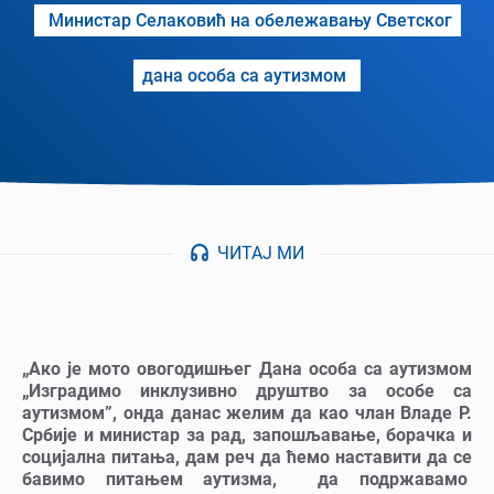
Министар Селаковић на обележавању Светског
дана особа са аутизмом
ЧИТАЈ МИ
„Ако је мото овогодишњег Дана особа са аутизмом
„Изградимо инклузивно друштво за особе са
аутизмом”, онда данас желим да као члан Владе Р.
Србије и министар за рад, запошљавање, борачка и
социјална питања, дам реч да ћемо наставити да се
бавимо питањем аутизма, да подржавамо