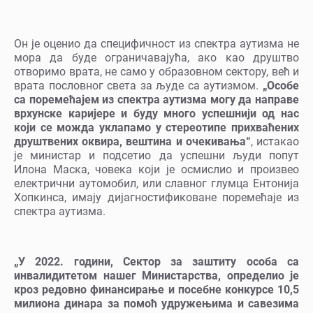
Он је оценио да специфичност из спектра аутизма не
мора да буде ограничавајућа, ако као друштво
отворимо врата, не само у образовном сектору, већ и
врата пословног света за људе са аутизмом.
„Особе
са поремећајем из спектра аутизма могу да направе
врхунске каријере и буду много успешнији од нас
који се можда уклапамо у стереотипе прихваћених
друштвених оквира, вештина и очекивања“
, истакао
је министар и подсетио да успешни људи попут
Илона Маска, човека који је осмислио и произвео
електрични аутомобил, или славног глумца Ентонија
Хопкинса, имају дијагностификоване поремећаје из
спектра аутизма.
„У 2022. години, Сектор за заштиту особа са
инвалидитетом нашег Министарства, определио је
кроз редовно финансирање и посебне конкурсе 10,5
милиона динара за помоћ удружењима и савезима