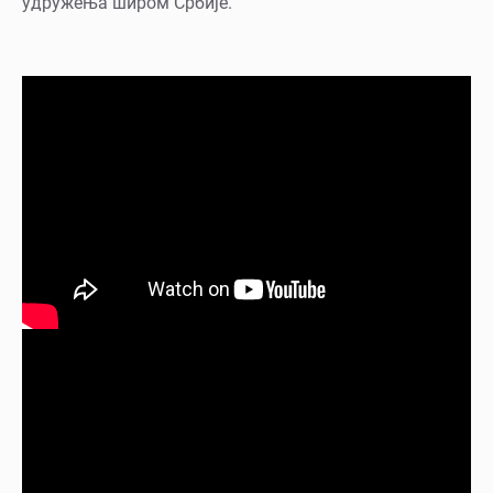
удружења широм Србије.