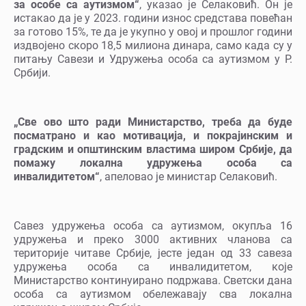
за особе са аутизмом“
, указао је Селаковић. Он је
истакао да је у 2023. години износ средстава повећан
за готово 15%, те да је укупно у овој и прошлог години
издвојено скоро 18,5 милиона динара, само када су у
питању Савези и Удружења особа са аутизмом у Р.
Србији.
„Све ово што ради Министарство, треба да буде
посматрано и као мотивација, и покрајинским и
градским и општинским властима широм Србије, да
помажу локална удружења особа са
инвалидитетом“
, апеловао је министар Селаковић.
Савез удружења особа са аутизмом, окупља 16
удружења и преко 3000 активних чланова са
територије читаве Србије, јесте један од 33 савеза
удружења особа са инвалидитетом, које
Министарство континуирано подржава. Светски дана
особа са аутизмом обележавају сва локална