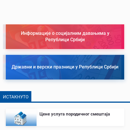
Информације о социјалним давањима у
Републици Србији
Државни и верски празници у Републици Србији
ИСТАКНУТО
Цене услуга породичног смештаја