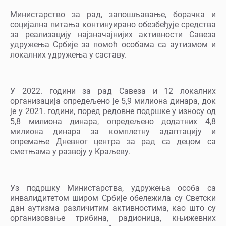
Министарство за рад, запошљавање, борачка и
социјална питања континуирано обезбеђује средства
за реализацију најзначајнијих активности Савеза
удружења Србије за помоћ особама са аутизмом и
локалних удружења у саставу.
У 2022. години за рад Савеза и 12 локалних
организација опредељено је 5,9 милиона динара, док
је у 2021. години, пoред редовне подршке у износу од
5,8 милиона динара, опредељено додатних 4,8
милиона динара за комплетну адаптацију и
опремање Дневног центра за рад са децом са
сметњама у развоју у Краљеву.
Уз подршку Министарства, удружења особа са
инвалидитетом широм Србије обележила су Светски
дан аутизма различитим активностима, као што су
организовање трибина, радионица, књижевних