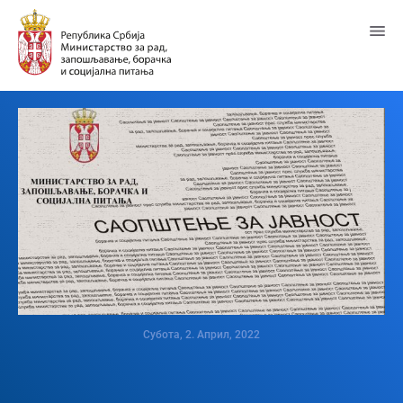
Пређи
на
главни
садржај
Субота, 2. Април, 2022