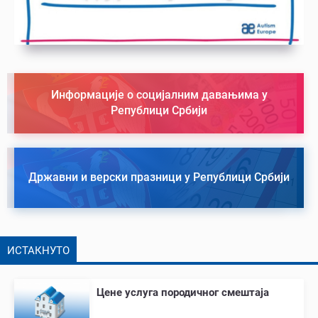
Информације о социјалним давањима у
Републици Србији
Државни и верски празници у Републици Србији
ИСТАКНУТО
Цене услуга породичног смештаја