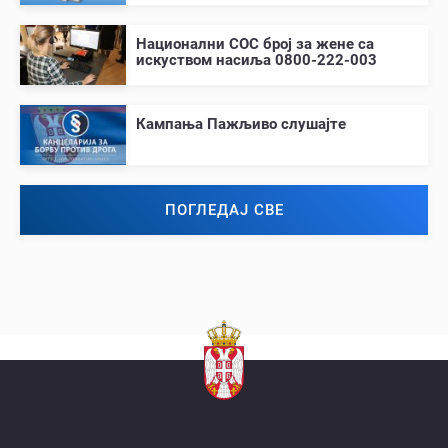
Национални СОС број за жене са
искуством насиља 0800-222-003
Кампања Пажљиво слушајте
ПОГЛЕДАЈ СВЕ