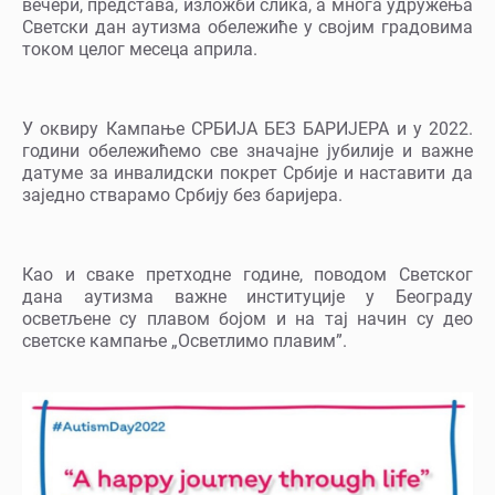
вечери, представа, изложби слика, а многа удружења
Светски дан аутизма обележиће у својим градовима
током целог месеца априла.
У оквиру Кампање СРБИЈА БЕЗ БАРИЈЕРА и у 2022.
години обележићемо све значајне јубилије и важне
датуме за инвалидски покрет Србије и наставити да
заједно стварамо Србију без баријера.
Као и сваке претходне године, поводом Светског
дана аутизма важне институције у Београду
осветљене су плавом бојом и на тај начин су део
светске кампање „Осветлимо плавим”.