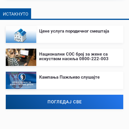
ИСТАКНУТО
Цене услуга породичног смештаја
Национални СОС број за жене са
искуством насиља 0800-222-003
Кампања Пажљиво слушајте
ПОГЛЕДАЈ СВЕ