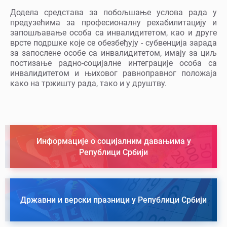
Додела средстава за побољшање услова рада у
предузећима за професионалну рехабилитацију и
запошљавање особа са инвалидитетом, као и друге
врсте подршке које се обезбеђују - субвенција зарада
за запослене особе са инвалидитетом, имају за циљ
постизање радно-социјалне интеграције особа са
инвалидитетом и њиховог равноправног положаја
како на тржишту рада, тако и у друштву.
Информације о социјалним давањима у
Републици Србији
Државни и верски празници у Републици Србији