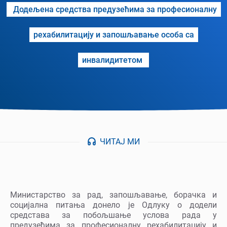
Додељена средства предузећима за професионалну
рехабилитацију и запошљавање особа са
инвалидитетом
ЧИТАЈ МИ
Министарство за рад, запошљавање, борачка и
социјална питања донело је Одлуку о додели
средстава за побољшање услова рада у
предузећима за професионалну рехабилитацију и