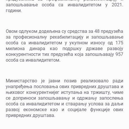
запошљавање особа са инвалидитетом у 2021.
години.
Овом одлуком додељена су средства за 48 предузећа
за професионалну рехабилитацију и запошљавање
особа са инвалидитетом у укупном износу од 175
милиона динара као подршку државе развоју
конкурентности тих предузећа која запошљавају 957
особа са инвалидитетом.
Министарство је јавни позив реализовало ради
унапређења пословања ових привредних друштава и
њиховог конкурентнијег иступања на тржишту, чиме
се доприноси запошљавању и одржању запослења
особа са инвалидитетом и стварању услова за даљи
развој економске као и социјале функције ових
привредних друштава.