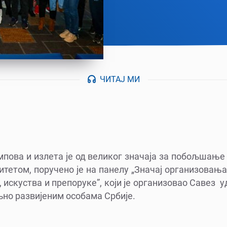
ЧИТАЈ МИ
пова и излета је од великог значаја за побољшање
тетом, поручено је на панелу „Значај организовањ
 искуства и препоруке”, који је организовао Савез
но развијеним особама Србије.