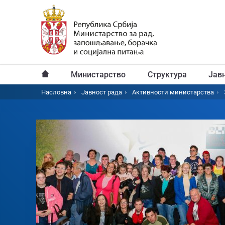
Пређи
на
главни
садржај
Министарство
Структура
Јав
Главни
Насловна
Јавност рада
Активности министарства
Breadcrumb
мени