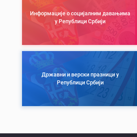
Информације о социјалним давањима
у Републици Србији
Државни и верски празници у
Републици Србији