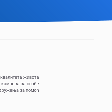
 квалитета живота
а кампова за особе
 удружења за помоћ