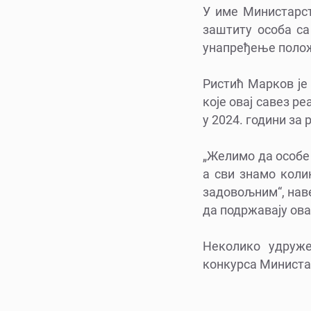
У име Министарст
заштиту особа са
унапређење полож
Ристић Марков је
које овај савез р
у 2024. години за
„Желимо да особе 
а сви знамо коли
задовољним“, наве
да подржавају ова
Неколико удруже
конкурса Министар