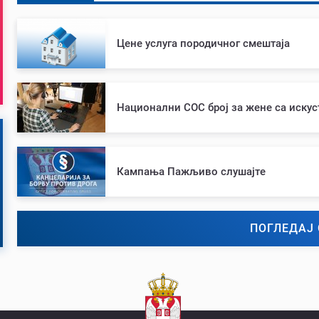
Цене услуга породичног смештаја
Национални СОС број за жене са иску
Кампања Пажљиво слушајте
ПОГЛЕДАЈ 