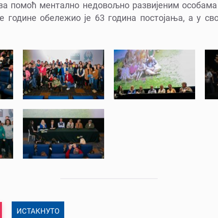
а помоћ ментално недовољно развијеним особама 
ве године обележио је 63 година постојања, а у св
ИСТАКНУТО