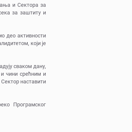
тања и Сектора за
сека за заштиту и
мо део активности
лидитетом, који је
адују сваком дану,
 и чини срећним и
и Сектор наставити
реко Програмског