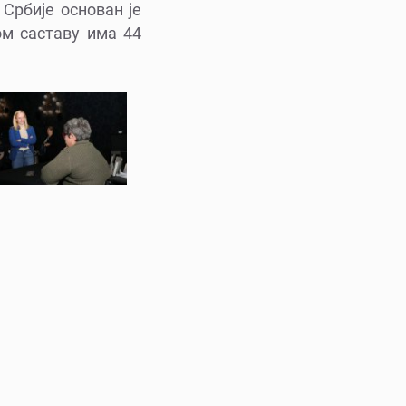
Србије основан је
ом саставу има 44