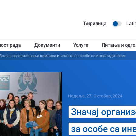
Навиг
Ћирилица
Lati
горњ
ност рада
Документи
Услуге
Питања и одго
загл
Значај организовања кампова и излета за особе са инвалидитетом
Недеља, 27. Октобар, 2024
Значај органи
за особе са и