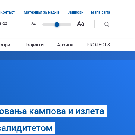
Контакт
Материјал за медије
Линкови
Мапа сајта
ација
Aa
nica
Aa
ег
вори
Пројекти
Архива
PROJECTS
авља
зовања кампова и излета
нвалидитетом