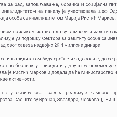
ва за рад, запошљавање, борачка и социјална пи
 инвалидитетом на панелу је учествовала шеф Од
аја особа са инвалидитетом Марија Ристић Марков.
 овом приликом истакла да су кампови и излети са
еализује уз подршку Сектора за заштиту особа са инва
 рад овог савеза издвојио 29,4 милиона динара.
са инвалидитетом буду срећне и задовољне, да се р
ко нас боравак у природи и у друштву оплемењује
ла је Ристић Марков и додала да ће Министарство 
кве активности.
ња у оквиру овог савеза реализује кампове п
ства, као што су Врачар, Звездара, Лесковац, Ниш.