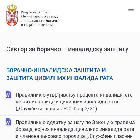
Пређи
на
главни
садржај
Сектор за борачкo – инвалидску заштиту
БОРАЧКО-ИНВАЛИДСКА ЗАШТИТА И
ЗАШТИТА ЦИВИЛНИХ ИНВАЛИДА РАТА
Правилник о утврђивању процента инвалидитета
војних инвалида и цивилних инвалида рата
(„Службени гласник РС“, број 3/21)
Правилник о додатку за негу по Закону о правима
бораца, војних инвалида, цивилних инвалида рата
и чланова њихових породица („Службени гласник