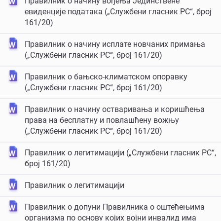
Правилник о начину вођења Јединствене
евиденције података („Службени гласник РС“, број
161/20)
Правилник о начину исплате новчаних примања
(„Службени гласник РС“, број 161/20)
Правилник о бањско-климатском опоравку
(„Службени гласник РС“, број 161/20)
Правилник о начину остваривања и коришћења
права на бесплатну и повлашћену вожњу
(„Службени гласник РС“, број 161/20)
Правилник о легитимацији („Службени гласник РС“,
број 161/20)
Правилник о легитимацији
Правилник о допуни Правилника о оштећењима
организма по основу којих војни инвалид има