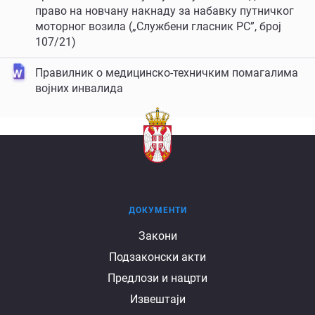
право на новчану накнаду за набавку путничког
моторног возила („Службени гласник РС”, број
107/21)
Правилник о медицинско-техничким помагалима
војних инвалида
ДОКУМЕНТИ
Документи
Закони
Подзаконски акти
Предлози и нацрти
Извештаји