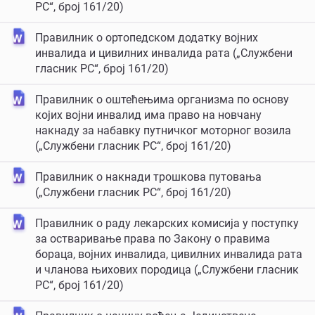
РС“, број 161/20)
Правилник о ортопедском додатку војних
инвалида и цивилних инвалида рата („Службени
гласник РС“, број 161/20)
Правилник о оштећењима организма по основу
којих војни инвалид има право на новчану
накнаду за набавку путничког моторног возила
(„Службени гласник РС“, број 161/20)
Правилник о накнади трошкова путовања
(„Службени гласник РС“, број 161/20)
Правилник о раду лекарских комисија у поступку
за остваривање права по Закону о правима
бораца, војних инвалида, цивилних инвалида рата
и чланова њихових породица („Службени гласник
РС“, број 161/20)