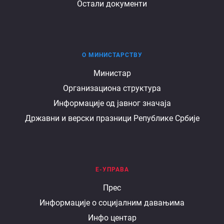
Остали документи
О МИНИСТАРСТВУ
О
Министар
Организациона структура
министарству
Информације од јавног значаја
Државни и верски празници Републике Србије
Е-УПРАВА
Е
Прес
Информације о социјалним давањима
управа
Инфо центар