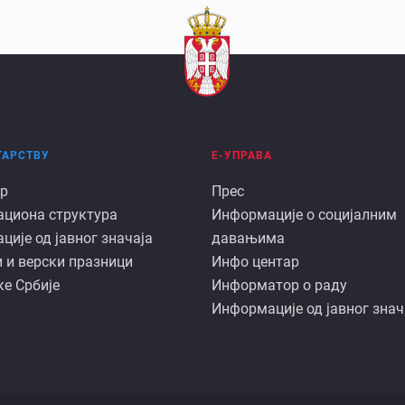
ТАРСТВУ
Е-УПРАВА
Е
р
Прес
ациона структура
Информације о социјалним
арству
управа
ије од јавног значаја
давањима
 и верски празници
Инфо центар
е Србије
Информатор о раду
Информације од јавног знач