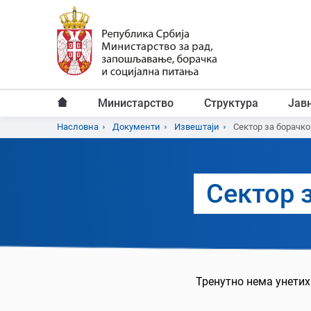
Пређи
на
главни
садржај
Министарство
Структура
Јав
Главни
Насловна
Документи
Извештаји
Сектор за борачк
Breadcrumb
мени
Сектор 
Тренутно нема унетих