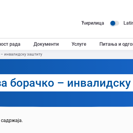
Навиг
Ћирилица
Lati
горњ
ност рада
Документи
Услуге
Питања и одго
загл
o – инвалидску заштиту
за борачкo – инвалидску
 садржаја.