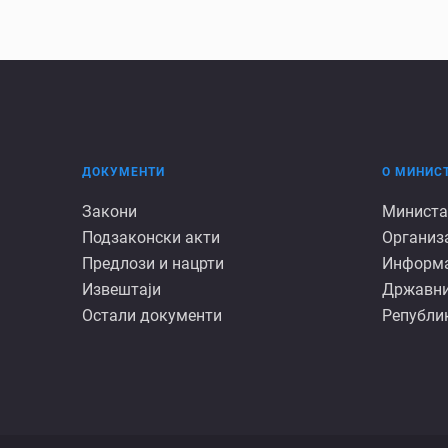
ДОКУМЕНТИ
О МИНИС
Документи
О
Закони
Министа
Подзаконски акти
Организ
минист
Предлози и нацрти
Информац
Извештаји
Државни
Остали документи
Републик