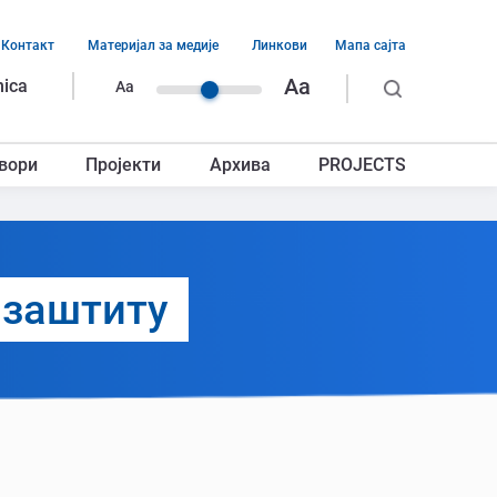
Контакт
Материјал за медије
Линкови
Мапа сајта
ација
Aa
nica
Aa
ег
вори
Пројекти
Архива
PROJECTS
авља
 заштиту