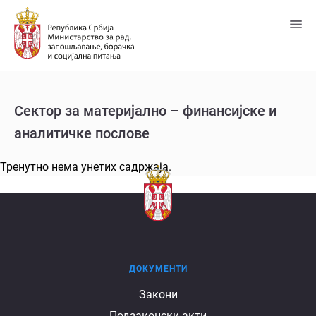
Пређи
на
главни
садржај
Сектор за материјално – финансијске и
аналитичке послове
Тренутно нема унетих садржаја.
ДОКУМЕНТИ
Документи
Закони
Подзаконски акти