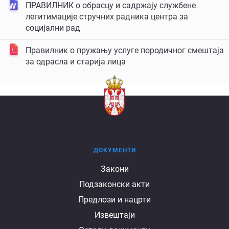
ПРАВИЛНИК о обрасцу и садржају службене
легитимације стручних радника центра за
социјални рад
Правилник о пружању услуге породичног смештаја
за одрасла и старија лица
ДОКУМЕНТИ
Документи
Закони
Подзаконски акти
Предлози и нацрти
Извештаји