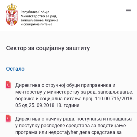
Пређи
на
главни
садржај
Сектор за социјалну заштиту
Остало
Директива о стручној обуци приправника и
менторству у министарству за рад, запошљавање,
борачка и социјална питања број: 110-00-715/2018-
05 од 25. 09.2018.18. године
Директива о начину рада, поступања и понашања
у поступку расподеле средстава за подстицање
програма или недостајућег дела средстава за