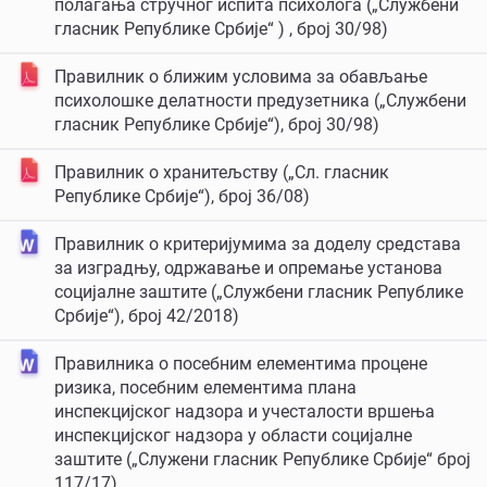
полагања стручног испита психолога („Службени
гласник Републике Србије“ ) , број 30/98)
Правилник о ближим условима за обављање
психолошке делатности предузетника („Службени
гласник Републике Србије“), број 30/98)
Правилник о хранитељству („Сл. гласник
Републике Србије“), број 36/08)
Правилник о критеријумима за доделу средстава
за изградњу, одржавање и опремање установа
социјалне заштите („Службени гласник Републике
Србије“), број 42/2018)
Правилника о посебним елементима процене
ризика, посебним елементима плана
инспекцијског надзора и учесталости вршења
инспекцијског надзора у области социјалне
заштите („Служени гласник Републике Србије“ број
117/17)