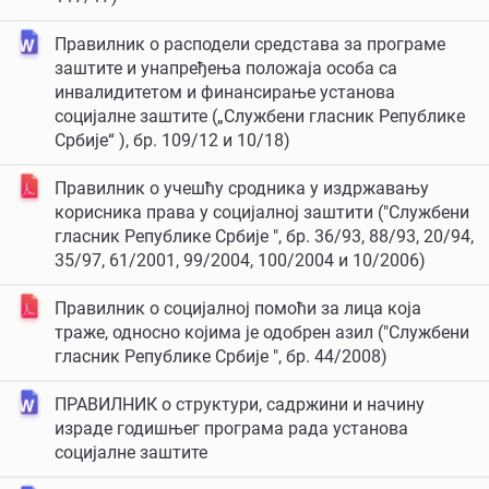
Правилник о расподели средстава за програме
заштите и унапређења положаја особа са
инвалидитетом и финансирање установа
социјалне заштите („Службени гласник Републике
Србије“ ), бр. 109/12 и 10/18)
Правилник о учешћу сродника у издржавању
корисника права у социјалној заштити ("Службени
гласник Републике Србије ", бр. 36/93, 88/93, 20/94,
35/97, 61/2001, 99/2004, 100/2004 и 10/2006)
Правилник о социјалној помоћи за лица која
траже, односно којима је одобрен азил ("Службени
гласник Републике Србије ", бр. 44/2008)
ПРАВИЛНИК о структури, садржини и начину
израде годишњег програма рада установа
социјалне заштите