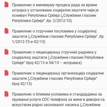
Правилник о минимуму процеса рада за време
штрајка у установама социјалне заштите чији је
оснивач Република Србија („Службени гласник
Републике Србије“ ,бр. 2/2012-10)
Правилник о стручним пословима у социјалној
заштити („Службени гласник Републике Србије“ ,бр.
1/2012-73 и 42/13)
Правилник о лиценцирању стручних радника у
социјалној заштити („Службени гласник Републике
Србије“ број 42/13 и 54/13 – исправка)
Правилник о лиценцирању организација социјалне
заштите („Службени гласник Републике Србије“
број 42/13)
Правилник о ближим условима и стандардима за
пружање услуге СОС телефона за жене и девојке са
искуством родно заснованог насиља („Службени