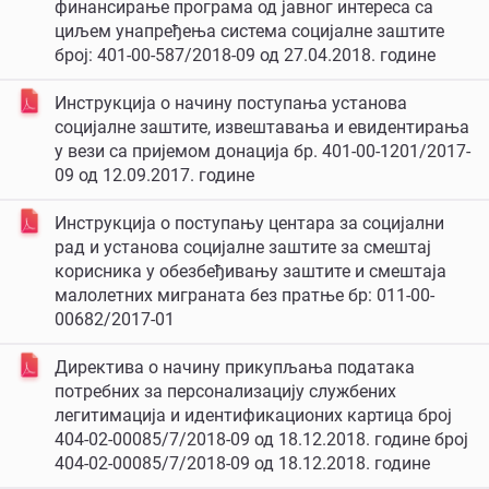
финансирање програма од јавног интереса са
циљем унапређења система социјалне заштите
број: 401-00-587/2018-09 од 27.04.2018. године
Инструкција о начину поступања установа
социјалне заштите, извештавања и евидентирања
у вези са пријемом донација бр. 401-00-1201/2017-
09 од 12.09.2017. године
Инструкција о поступању центара за социјални
рад и установа социјалне заштите за смештај
корисника у обезбеђивању заштите и смештаја
малолетних миграната без пратње бр: 011-00-
00682/2017-01
Директива о начину прикупљања података
потребних за персонализацију службених
легитимација и идентификационих картица број
404-02-00085/7/2018-09 од 18.12.2018. године број
404-02-00085/7/2018-09 од 18.12.2018. године