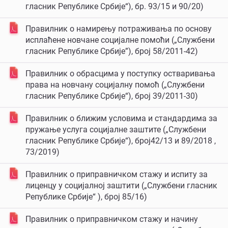
гласник Републике Србије“), бр. 93/15 и 90/20)
Правилник о намирењу потраживања по основу
исплаћене новчане социјалне помоћи („Службени
гласник Републике Србије”), број 58/2011-42)
Правилник о обрасцима у поступку остваривања
права на новчану социјалну помоћ („Службени
гласник Републике Србије“), број 39/2011-30)
Правилник о ближим условима и стандардима за
пружање услуга социјалне заштите („Службени
гласник Републике Србије“), број42/13 и 89/2018 ,
73/2019)
Правилник о приправничком стажу и испиту за
лиценцу у социјалној заштити („Службени гласник
Републике Србије“ ), број 85/16)
Правилник о приправничком стажу и начину