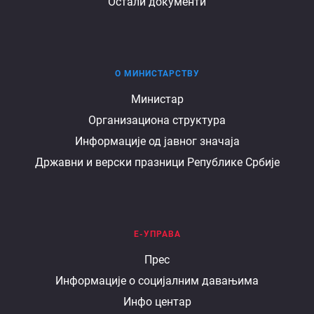
Остали документи
О МИНИСТАРСТВУ
О
Министар
Организациона структура
министарству
Информације од јавног значаја
Државни и верски празници Републике Србије
Е-УПРАВА
Е
Прес
Информације о социјалним давањима
управа
Инфо центар