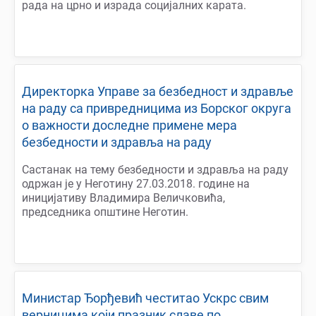
рада на црно и израда социјалних карата.
Директорка Управе за безбедност и здравље
на раду са привредницима из Борског округа
о важности доследне примене мера
безбедности и здравља на раду
Састанак на тему безбедности и здравља на раду
одржан је у Неготину 27.03.2018. године на
иницијативу Владимира Величковића,
председника општине Неготин.
Министар Ђорђевић честитао Ускрс свим
верницима који празник славе по