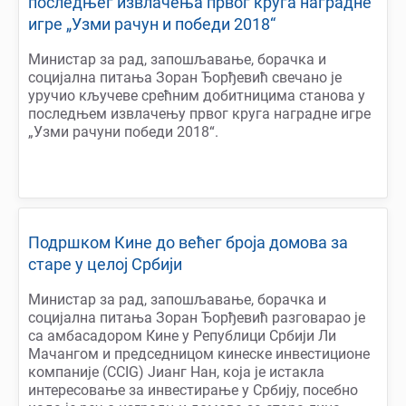
последњег извлачења првог круга наградне
игре „Узми рачун и победи 2018“
Министар за рад, запошљавање, борачка и
социјална питања Зоран Ђорђевић свечано је
уручио кључеве срећним добитницима станова у
последњем извлачењу првог круга наградне игре
„Узми рачуни победи 2018“.
Подршком Кине до већег броја домова за
старе у целој Србији
Министар за рад, запошљавање, борачка и
социјална питања Зоран Ђорђевић разговарао је
са амбасадором Кине у Републици Србији Ли
Мачангом и председницом кинеске инвестиционе
компаније (CCIG) Јианг Нан, која је истакла
интересовање за инвестирање у Србију, посебно