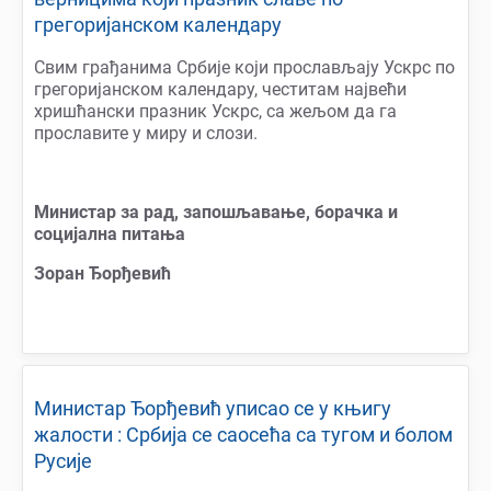
грегоријанском календару
Свим грађанима Србије који прослављају Ускрс по
грегоријанском календару, честитам највећи
хришћански празник Ускрс, са жељом да га
прославите у миру и слози.
Министар за рад, запошљавање, борачка и
социјална питања
Зоран Ђорђевић
Министар Ђорђевић уписао се у књигу
жалости : Србија се саосећа са тугом и болом
Русије