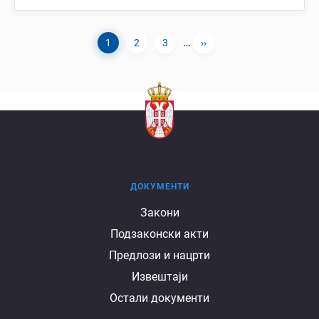
…
Current
1
Page
2
Page
3
Next
››
Pagination
page
page
ДОКУМЕНТИ
Документи
Закони
Подзаконски акти
Предлози и нацрти
Извештаји
Остали документи