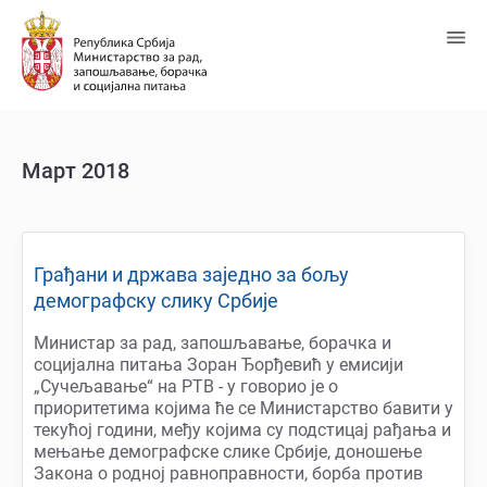
Пређи
на
главни
садржај
Март 2018
Грађани и држава заједно за бољу
демографску слику Србије
Mинистар за рад, запошљавање, борачка и
социјална питања Зоран Ђорђевић у емисији
„Сучељавање“ на РТВ - у говорио је о
приоритетима којима ће се Министарство бавити у
текућој години, међу којима су подстицај рађања и
мењање демографске слике Србије, доношење
Закона о родној равноправности, борба против