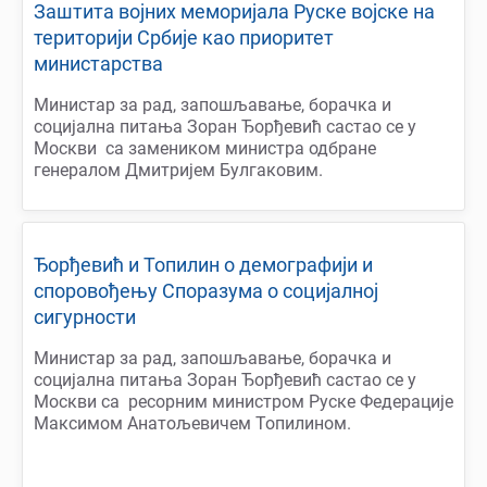
Заштита војних меморијала Руске војске на
територији Србије као приоритет
министарства
Министар за рад, запошљавање, борачка и
социјална питања Зоран Ђорђевић састао се у
Москви са замеником министра одбране
генералом Дмитријем Булгаковим.
Ђорђевић и Топилин о демографији и
споровођењу Споразума о социјалној
сигурности
Министар за рад, запошљавање, борачка и
социјална питања Зоран Ђорђевић састао се у
Москви са ресорним министром Руске Федерације
Максимом Анатољевичем Топилином.