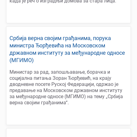
када је реч о изградњи домова за стара лица.
Србија верна својим грађанима, порука
министра Ђорђевића на Московском
државном институту за међународне односе
(МГИМО)
Министар за рад, запошљавање, борачка и
социјална питања Зоран Ђорђевић, на крају
дводневне посете Руској Федерацији, одржао је
предавање на Московском државном институту
за међународне односе (МГИМО) на тему „Србија
верна својим грађанима“.