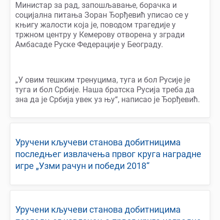
Министар за рад, запошљавање, борачка и
социјална питања Зоран Ђорђевић уписао се у
књигу жалости која је, поводом трагедије у
тржном центру у Кемерову отворена у згради
Амбасаде Руске Федерације у Београду.
„У овим тешким тренуцима, туга и бол Русије је
туга и бол Србије. Наша братска Русија треба да
зна да је Србија увек уз њу“, написао је Ђорђевић.
Уручени кључеви станова добитницима
последњег извлачења првог круга наградне
игре „Узми рачун и победи 2018“
Уручени кључеви станова добитницима