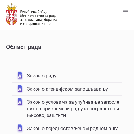
Пређи
на
главни
садржај
Област рада
Закон о раду
Закон о агенцијском запошљавању
Закон о условима за упућивање запосле
них на привремени рад у иностранство и
њиховој заштити
Закон о поједностављеном радном анга