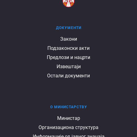
ДОКУМЕНТИ
Документи
Закони
Подзаконски акти
Предлози и нацрти
Извештаји
Остали документи
О МИНИСТАРСТВУ
О
Министар
Организациона структура
министарству
Информације од јавног значаја