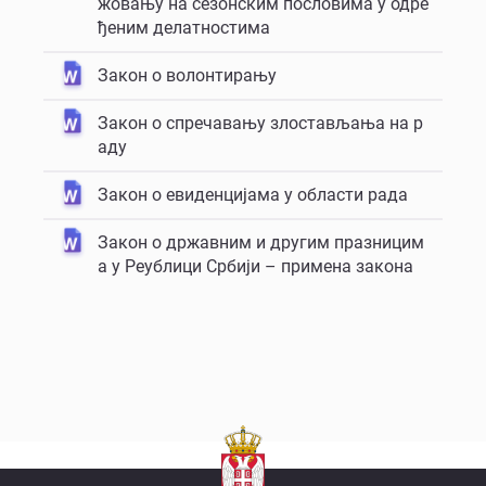
жовању на сезонским пословима у одре
ђеним делатностима
Закон о волонтирању
Закон о спречавању злостављања на р
аду
Закон о евиденцијама у области рада
Закон о државним и другим празницим
а у Реублици Србији – примена закона