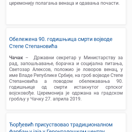
церемонију полагања венаца и одавања почасти.
Обележена 90. годишњица смрти војводе
Степе Степановића
Чачак
– Државни секретар у Министарству за
рад, запошљавање, борачка и сoцијална питања,
Светозар Алексов, положио је ловоров венац, у
име Владе Републике Србије, на гроб војводе Степе
Степановића а поводом обележавања 90.
годишњице од смрти истакнутог српског
војсковође. Церемонија je одржана на градском
гробљу у Чачку 27. априла 2019.
Ђорђевић присуствовао традиционалном
фарбању јаја у Геронтолошком центру