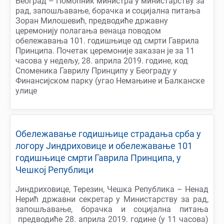
Београд – Помоћник министра у министарству за
рад, запошљавање, борачка и социјална питања
Зоран Милошевић, предводиће државну
церемонију полагања венаца поводом
обележавања 101. годишњице од смрти Гаврила
Принципа. Почетак церемоније заказан је за 11
часова у недељу, 28. априла 2019. године, код
Споменика Гаврилу Принципу у Београду у
Финансијском парку (угао Немањине и Балканске
улице
Обележавање годишњице страдања срба у
логору Јиндриховице и обележавање 101
годишњице смрти Гаврила Принципа, у
Чешкој Републици
Јиндриховице, Терезин, Чешка Република – Ненад
Нерић државни секретар у Министарству за рад,
запошљавање, борачка и социјална питања
предводиће 28. априла 2019. године (у 11 часова)