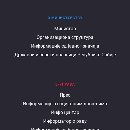
О МИНИСТАРСТВУ
О
Министар
Организациона структура
министарству
Информације од јавног значаја
Државни и верски празници Републике Србије
Е-УПРАВА
Е
Прес
Информације о социјалним давањима
управа
Инфо центар
Информатор о раду
Информације од јавног значаја