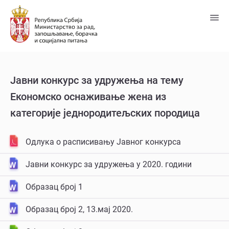
Пређи
на
главни
садржај
Јавни конкурс за удружења на тему
Економско оснаживање жена из
категорије једнородитељских породица
Одлукa о расписивању Јавног конкурса
Јавни конкурс за удружења у 2020. години
Образац број 1
Образац број 2, 13.мај 2020.