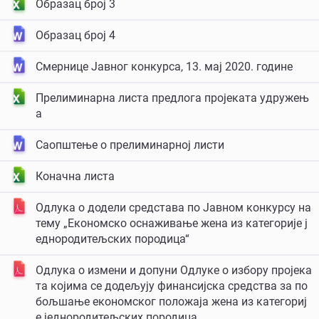
Образац број 3
Образац број 4
Смернице Јавног конкурса, 13. мај 2020. године
Прелиминарна листа предлога пројеката удружењ
а
Саопштење о прелиминарној листи
Коначна листа
Одлука о додели средстaва по Јавном конкурсу на
тему „Економско оснаживање жена из категорије ј
еднородитељских породица“
Одлука о измени и допуни Одлуке о избору пројека
та којима се додељују финансијска средства за по
бољшање економског положаја жена из категориј
е једнородитељских породица