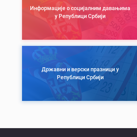
Информације о социјалним давањима
у Републици Србији
Државни и верски празници у
Републици Србији