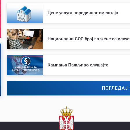
Цене услуга породичног смештаја
Национални СОС број за жене са иску
Кампања Пажљиво слушајте
ПОГЛЕДАЈ 