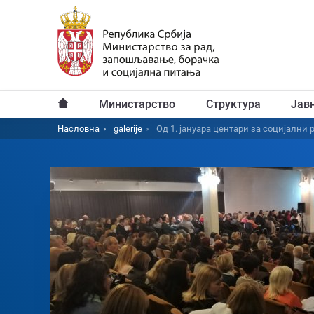
Пређи
на
главни
садржај
Министарство
Структура
Јав
Главни
Насловна
galerije
Од 1. јануара центари за социјални
Breadcrumb
мени