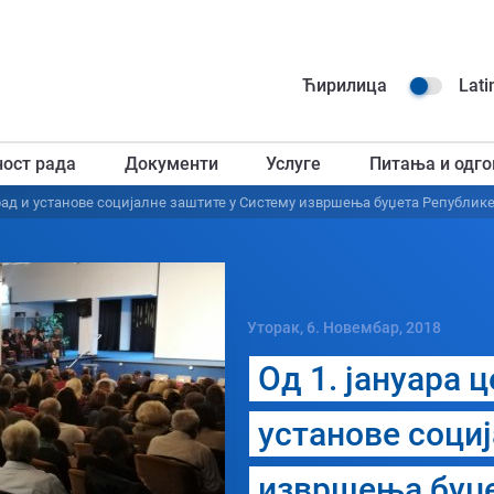
Навиг
Ћирилица
Lati
горњ
ност рада
Документи
Услуге
Питања и одго
загл
 рад и установе социјалне заштите у Систему извршења буџета Републике
Уторак, 6. Новембар, 2018
Од 1. јануара 
установе соци
извршења буџе