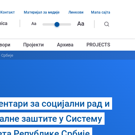
Контакт
Материјал за медије
Линкови
Мапа сајта
ација
Aa
nica
Aa
ег
вори
Пројекти
Архива
PROJECTS
авља
 Србије
центари за социјални рад и
јалне заштите у Систему
та Републике Србије