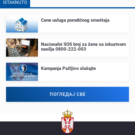
ISTAKNUTO
Cеnе usluga porodičnog smеštaja
Nacionalni SOS broj za žеnе sa iskustvom
nasilja 0800-222-003
Kampanja Pažljivo slušajtе
ПОГЛЕДАЈ СВЕ