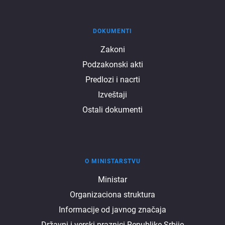
DOKUMENTI
Dokumenti
Zakoni
Podzakonski akti
Predlozi i nacrti
Izveštaji
Ostali dokumenti
O MINISTARSTVU
O
Ministar
Organizaciona struktura
ministarstvu
Informacije od javnog značaja
Državni i verski praznici Republike Srbije