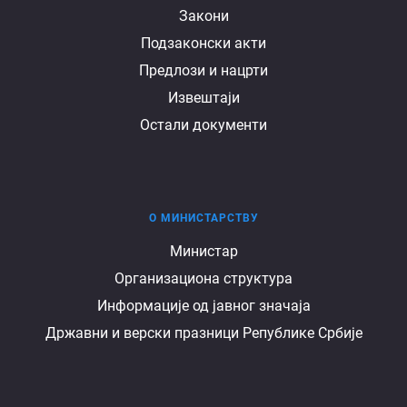
Документи
Закони
Подзаконски акти
Предлози и нацрти
Извештаји
Остали документи
О МИНИСТАРСТВУ
О
Министар
Организациона структура
министарству
Информације од јавног значаја
Државни и верски празници Републике Србије