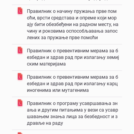
Правилник о начину пружања прве пом
оћи, врсти средстава и опреме који мор
ају бити обезбеђени на радном месту, на
чину и роковима оспособљавања запос
лених за пружање прве помоћи
Правилник о превентивним мерама за б
езбедан и здрав рад при излагању хемиј
ским материјама
Правилник о превентивним мерама за б
езбедан и здрав рад при излагању карц
иногенима или мутагенима
Правилник о програму усавршавања зн
ања и другим питањима у вези са усавр
шавањем знања лица за безбедност и з
дравље на раду