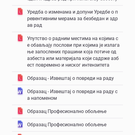
Уредба о изменама и допуни Уредбе о п
ревентивним мерама за безбедан и здр
ав рад
Упутство о радним местима на којима с
е обављају послови при којима је излага
ње запослених прашини која потиче од
азбеста или материјала који садрже азб
ест повремено и ниског интензитета
Образац - Извештај о повреди на раду
Образац - Извештај о повреди на раду с
а напоменом
Образац Професионално обољење
Образац Професионално обољење