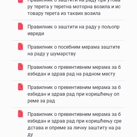
ру терета у теретна моторна возила и ис
товару терета из таквих возила
Правилник о заштити на раду у пољопр
ивреди
Правилник о посебним мерама заштите
на раду у шумарству
Правилник о превентивним мерама за б
езбедан и здрав рад на радном месту
Правилник о превентивним мерама за б
езбедан и здрав рад при коришћењу оп
реме за рад
Правилник о превентивним мерама за б
езбедан и здрав рад при коришћењу сре
дстава и опреме за личну заштиту на ра
ду