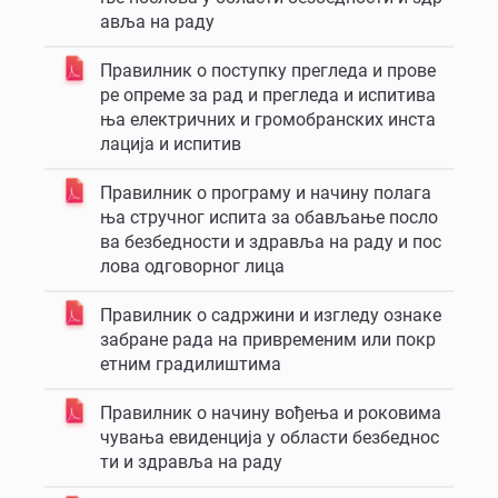
авља на раду
Правилник о поступку прегледа и прове
ре опреме за рад и прегледа и испитива
ња електричних и громобранских инста
лација и испитив
Правилник о програму и начину полага
ња стручног испита за обављање посло
ва безбедности и здравља на раду и пос
лова одговорног лица
Правилник о садржини и изгледу ознаке
забране рада на привременим или покр
етним градилиштима
Правилник о начину вођења и роковима
чувања евиденција у области безбеднос
ти и здравља на раду