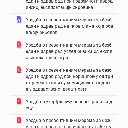
едан и здрав рад при подземној и површ
инској експлоатацији сировина
Уредба о превентивним мерама за безб
едан и здрав рад на пловилима која оба
вљају риболов
Уредба о превентивним мерама за безб
едан и здрав рад услед ризика од експл
озивних атмосфера
Уредба о превентивним мерама за безб
едан и здрав рад при коришћењу оштри
х предмета који су медицинска средств
а у здравственој делатности
Уредба о утврђивању опасног рада за д
ецу
Уредба о превентивним мерама за безб
едан и здрав рад при излагању азбесту