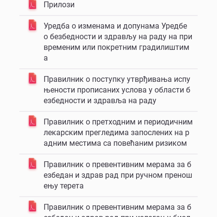
Прилози
Уредба о изменама и допунама Уредбе
о безбедности и здрављу на раду на при
временим или покретним градилиштим
а
Правилник о поступку утврђивања испу
њености прописаних услова у области б
езбедности и здравља на раду
Правилник о претходним и периодичним
лекарским прегледима запослених на р
адним местима са повећаним ризиком
Правилник о превентивним мерама за б
езбедан и здрав рад при ручном пренош
ењу терета
Правилник о превентивним мерама за б