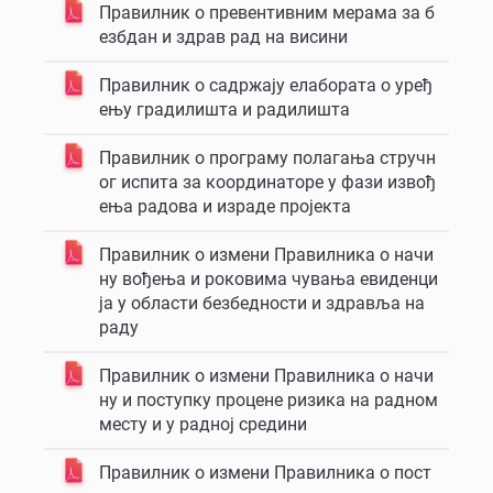
Правилник о превентивним мерама за б
езбдан и здрав рад на висини
Правилник о садржају елабората о уређ
ењу градилишта и радилишта
Правилник о програму полагања стручн
ог испита за координаторе у фази извођ
ења радова и израде пројекта
Правилник о измени Правилника о начи
ну вођења и роковима чувања евиденци
ја у области безбедности и здравља на
раду
Правилник о измени Правилника о начи
ну и поступку процене ризика на радном
месту и у радној средини
Правилник о измени Правилника о пост