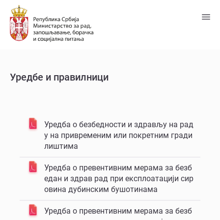
Пређи
на
главни
садржај
Уредбе и правилници
Уредба о безбедности и здрављу на рад
у на привременим или покретним гради
лиштима
Уредба о превентивним мерама за безб
едан и здрав рад при експлоатацији сир
овина дубинским бушотинама
Уредба о превентивним мерама за безб