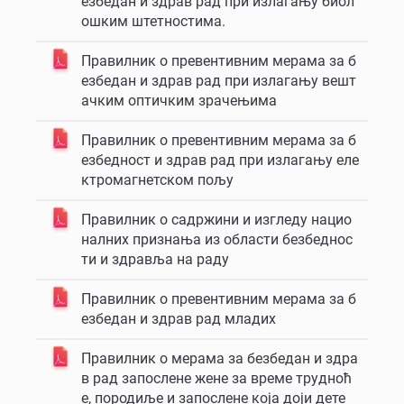
езбедан и здрав рад при излагању биол
ошким штетностима.
Правилник о превентивним мерама за б
езбедан и здрав рад при излагању вешт
ачким оптичким зрачењима
Правилник о превентивним мерама за б
езбедност и здрав рад при излагању еле
ктромагнетском пољу
Правилник о садржини и изгледу нацио
налних признања из области безбеднос
ти и здравља на раду
Правилник о превентивним мерама за б
езбедан и здрав рад младих
Правилник о мерама за безбедан и здра
в рад запослене жене за време трудноћ
е, породиље и запослене која доји дете