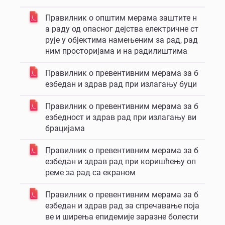
Правилник о општим мерама заштите н
а раду од опасног дејства електричне ст
рује у објектима намењеним за рад, рад
ним просторијама и на радилиштима
Правилник о превентивним мерама за б
езбедан и здрав рад при излагању буци
Правилник о превентивним мерама за б
езбедност и здрав рад при излагању ви
брацијама
Правилник о превентивним мерама за б
езбедан и здрав рад при коришћењу оп
реме за рад са екраном
Правилник о превентивним мерама за б
езбедан и здрав рад за спречавање поја
ве и ширења епидемије заразне болести