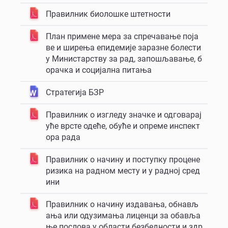
Правилник биолошке штетности
План примене мера за спречавање поја
ве и ширења епидемије заразне болести
у Министарству за рад, запошљавање, б
орачка и социјална питања
Стратегија БЗР
Правилник о изгледу значке и одговарај
уће врсте одеће, обуће и опреме инспект
ора рада
Правилник о начину и поступку процене
ризика на радном месту и у радној сред
ини
Правилник о начину издавања, обнављ
ања или одузимања лиценци за обавља
ње послова у области безбедности и здр