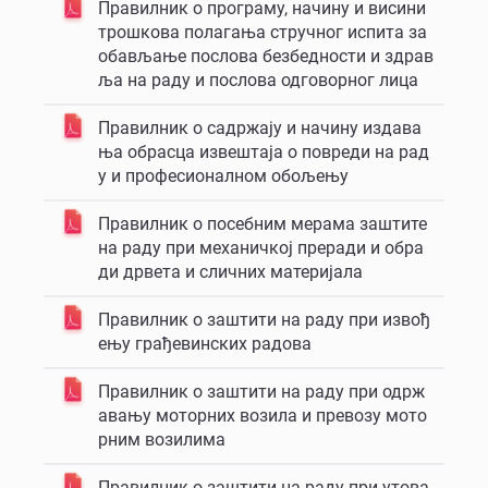
Правилник о програму, начину и висини
трошкова полагања стручног испита за
обављање послова безбедности и здрав
ља на раду и послова одговорног лица
Правилник о садржају и начину издава
ња обрасца извештаја о повреди на рад
у и професионалном обољењу
Правилник о посебним мерама заштите
на раду при механичкој преради и обра
ди дрвета и сличних материјала
Правилник о заштити на раду при извођ
ењу грађевинских радова
Правилник о заштити на раду при одрж
авању моторних возила и превозу мото
рним возилима
Правилник о заштити на раду при утова