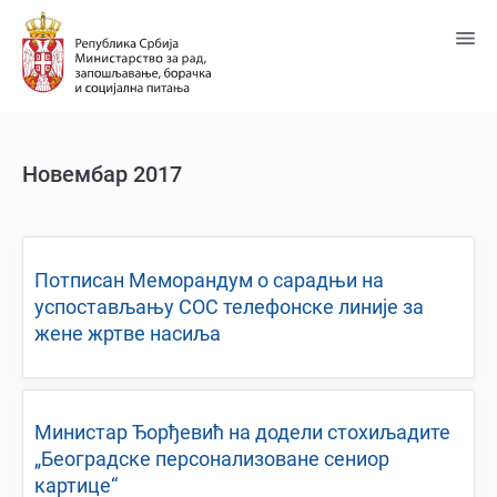
Пређи
на
главни
садржај
Новембар 2017
Потписан Меморандум о сарадњи на
успостављању СОС телефонске линије за
жене жртве насиља
Министар Ђорђевић на додели стохиљадите
„Београдске персонализоване сениор
картице“