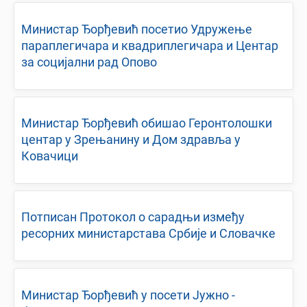
Министар Ђорђевић посетио Удружење
параплегичара и квадриплегичара и Центар
за социјални рад Опово
Министар Ђорђевић обишао Геронтолошки
центар у Зрењанину и Дом здравља у
Ковачици
Потписан Протокол о сарадњи између
ресорних министарстава Србије и Словачке
Министар Ђорђевић у посети Јужно -