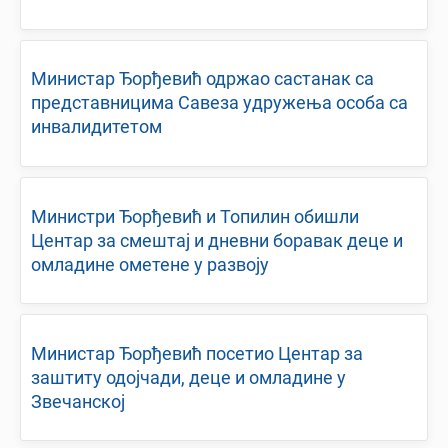
Министар Ђорђевић одржао састанак са
представницима Савеза удружења особа са
инвалидитетом
Министри Ђорђевић и Топилин обишли
Центар за смештај и дневни боравак деце и
омладине ометене у развоју
Министар Ђорђевић посетио Центар за
заштиту одојчади, деце и омладине у
Звечанској