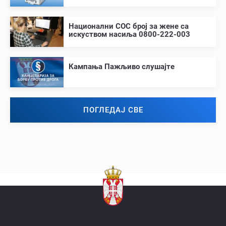
Национални СОС број за жене са
искуством насиља 0800-222-003
Кампања Пажљиво слушајте
ПОГЛЕДАЈ СВЕ