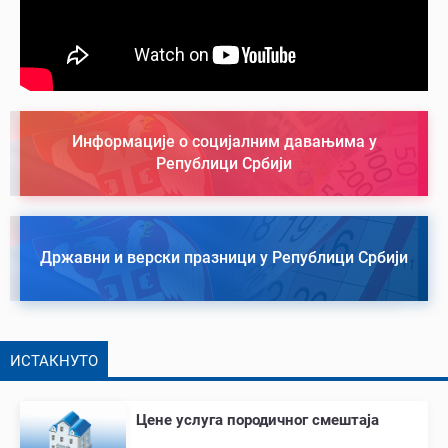
Информације о социјалним давањима у
Републици Србији
Државни и верски празници у Републици Србији
ИСТАКНУТО
Цене услуга породичног смештаја