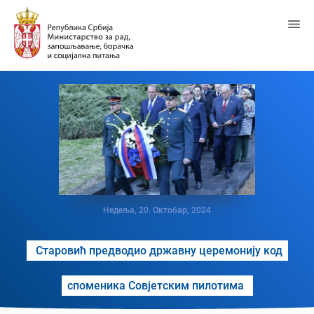
Пређи
на
главни
садржај
Недеља, 20. Октобар, 2024
Старовић предводио државну церемонију код
споменика Совјетским пилотима