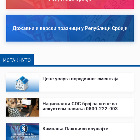
Државни и верски празници у Републици Србији
ИСТАКНУТО
Цене услуга породичног смештаја
Национални СОС број за жене са
искуством насиља 0800-222-003
Кампања Пажљиво слушајте