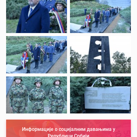
Информације о социјалним давањима у
Републици Србији