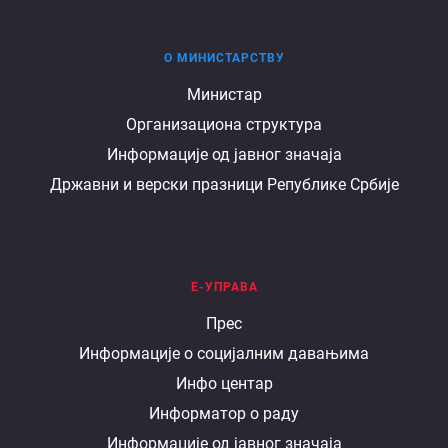
О МИНИСТАРСТВУ
О
Министар
Организациона структура
министарству
Информације од јавног значаја
Државни и верски празници Републике Србије
Е-УПРАВА
Е
Прес
Информације о социјалним давањима
управа
Инфо центар
Информатор о раду
Информације од јавног значаја