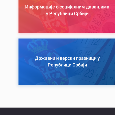
Информације о социјалним давањима
у Републици Србији
Државни и верски празници у
Републици Србији