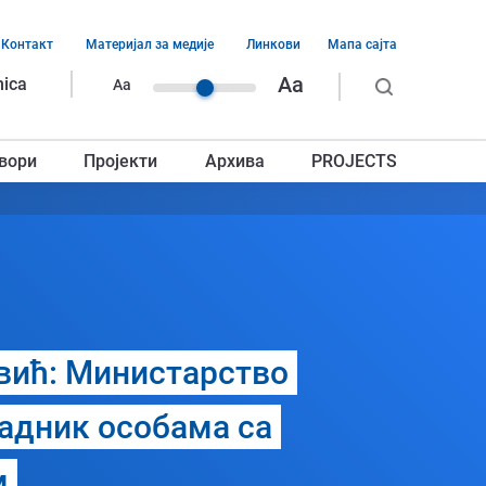
Контакт
Материјал за медије
Линкови
Мапа сајта
ација
Aa
nica
Aa
ег
вори
Пројекти
Архива
PROJECTS
авља
вић: Министарство
радник особама са
м