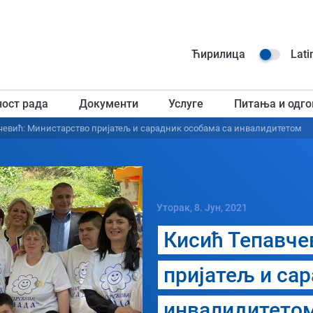
Навиг
Ћирилица
Lati
горњ
ност рада
Документи
Услуге
Питања и одго
загл
чевић: Министарство пријатељ и сарадник особама са инвалидитетом
Уторак, 8. Јун, 2021
Кисић Тепавче
пријатељ и са
инвалидитето