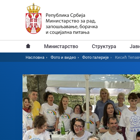
Пређи
на
главни
садржај
Министарство
Структура
Јав
Главни
Насловна
Фото и видео
Фото галерије
Кисић Тепав
Breadcrumb
мени