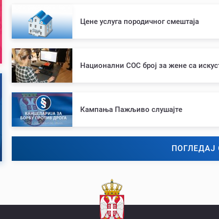
Цене услуга породичног смештаја
Национални СОС број за жене са иску
Кампања Пажљиво слушајте
ПОГЛЕДАЈ 