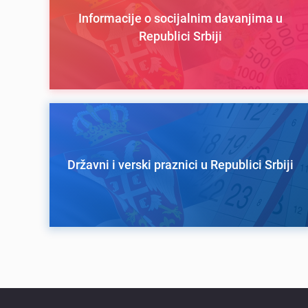
Informacije o socijalnim davanjima u
Republici Srbiji
Državni i verski praznici u Republici Srbiji