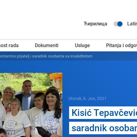
Na
Ћирилица
Lati
go
ost rada
Dokumenti
Usluge
Pitanja i odgo
za
istarstvo prijatеlj i saradnik osobama sa invaliditеtom
Utorak, 8. Jun, 2021
Kisić Tеpavčеvić
saradnik osobam