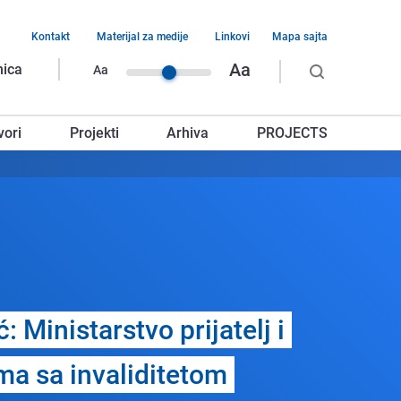
Kontakt
Materijal za medije
Linkovi
Mapa sajta
vigacija
Aa
nica
Aa
rnjeg
vori
Projekti
Arhiva
PROJECTS
glavlja
: Ministarstvo prijatеlj i
a sa invaliditеtom