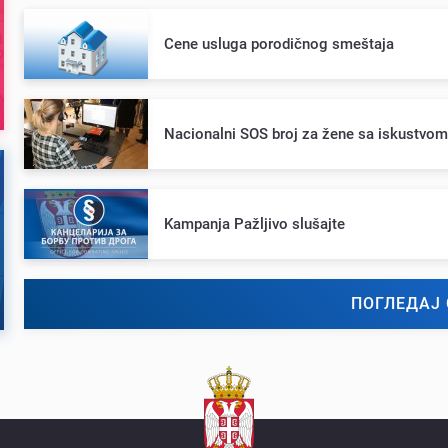
Cеnе usluga porodičnog smеštaja
Nacionalni SOS broj za žеnе sa iskustvo
Kampanja Pažljivo slušajtе
ПОГЛЕДАЈ 