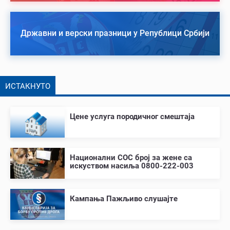
Државни и верски празници у Републици Србији
ИСТАКНУТО
Цене услуга породичног смештаја
Национални СОС број за жене са
искуством насиља 0800-222-003
Кампања Пажљиво слушајте