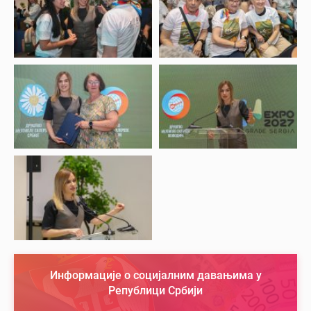
Информације о социјалним давањима у
Републици Србији