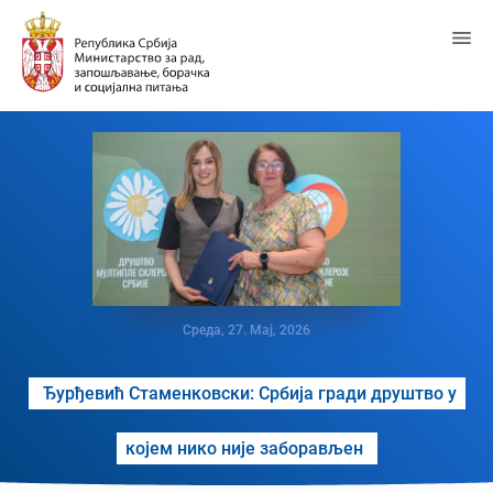
Пређи
на
главни
садржај
Среда, 27. Мај, 2026
Ђурђевић Стаменковски: Србија гради друштво у
којем нико није заборављен