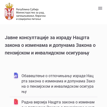
Пређи
на
главни
садржај
Jавне консултације за израду Нацрта
закона о изменама и допунама Закона о
пензијском и инвалидском осигурању
Обавештење о отпочињању израде Нац
рта закона о изменама и допунама Зако
на о пензијском и инвалидском осигура
њу
Раднa верзијa Нацрта закона о изменам