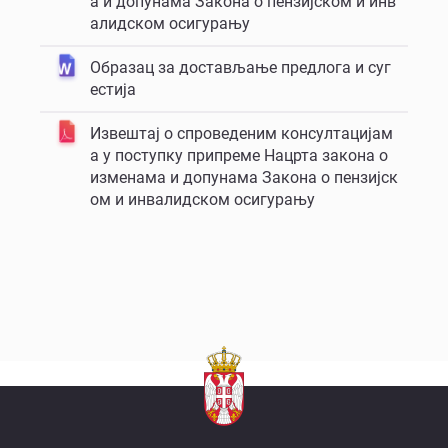
а и допунама Закона о пензијском и инв
алидском осигурању
Образац за достављање предлога и суг
естија
Извештај о спроведеним консултацијам
а у поступку припреме Нацрта закона о
изменама и допунама Закона о пензијск
ом и инвалидском осигурању