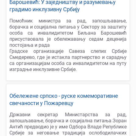
Барошевић: У заједништву и разумевању
градимо инклузивну Србију
Помоћник министра за рад, запошљавање,
борачка и социјална питања у Сектору за заштиту
особа са инвалидитетом Биљана Барошевић
присуствовала је обележавању седам деценија
постојања и рада
Градске организације Савеза слепих Србије
Смедерево, где је истакла партнерство и сарадњу
са организацијам особа са инвалидитетом на путу
изградње инклузивне Србије.
Обележене српско - руске комеморативне
свечаности у Пожаревцу
Државни секретар Министарства за рад,
запошљавање, борачка и социјална питања Зоран
Антић предводио је у име Одбора Владе Републике
Србије за неговање традиција ослободилачких