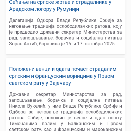
Сећање на српске жртве и страдалнике у
Арадском логору у Румунији
Делегација Одбора Владе Републике Србије за
неговање традиција ослободилачких ратова, коју
је предводио државни секретар Министарства за
рад, запошљавање, борачка и социјална питања
Зоран Антић, боравила је 16. и 17. октобра 2025.
Положени венци и одата почаст страдалим
српским и француским војницима у Првом
светском рату у Зајечару
Државни секретар Министарства за рад,
запошљавање, борачка и социјална питања
Никола Вукелић, у име Владе Републике Србије и
Одбора за неговање традиција ослободилачких
ратова Србије, положио је венце и одао пошту
Тимочанима палим у Балканским и Првом
светском рату, као и француским и мароканским