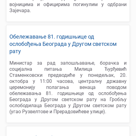
војницима и официрима погинулим у одбрани
Зајечара.
Обележавање 81. годишњице од
ослобођења Београда у Другом светском
рату
Министар за рад запошљавање, борачка и
социјална питања Милица Ђурђевић
Стаменковски предводиће у понедељак, 20.
октобра у 11:00 часова, централну државну
церемонију полагања венаца поводом
обележавања 81. годишњице од ослобођења
Београда у Другом светском рату на Гробљу
ослободилаца Београда у Другом светском рату
(угао Рузвелтове и Прерадовићеве улице).