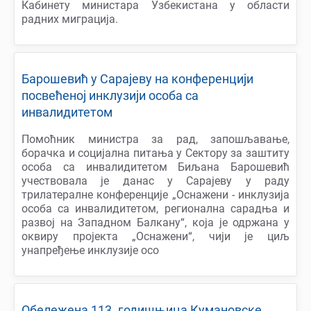
Кабинету министара Узбекистана у области
радних миграција.
Барошевић у Сарајеву на конференцији
посвећеној инклузији особа са
инвалидитетом
Помоћник министра за рад, запошљавање,
борачка и социјална питања у Сектору за заштиту
особа са инвалидитетом Биљана Барошевић
учествовала је данас у Сарајеву у раду
трилатералне конференције „Оснажени - инклузија
особа са инвалидитетом, регионална сарадња и
развој на Западном Балкану“, која је одржана у
оквиру пројекта „Оснажени“, чији је циљ
унапређење инклузије осо
Обележена 113. годишњица Кумановске