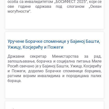
особа са инвалидитетом „БОСИФЕСТ 2025“, који се
ове године одржава под слоганом „Океан
могућности“.
Уручене Борачке споменице у Бајиној Башти,
Ужицу, Косјерићу и Пожеги
Државни секретар Министарства за рад,
запошљавање, борачка и социјална питања Миле
Росић свечано је у Бајиној Башти, Ужицу, Косјерићу
и Пожеги, доделио Борачке споменице борцима,
ратним војним инвалидима и породицама палих
бораца.