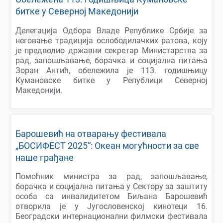
битке у Северној Македонији
Делегација Одбора Владе Републике Србије за
неговање традиција ослободилачких ратова, коју
је предводио државни секретар Министарства за
рад, запошљавање, борачка и социјална питања
Зоран Антић, обележила је 113. годишњицу
Кумановске битке у Републици Северној
Македонији.
Барошевић на отварању фестивала
„БОСИФЕСТ 2025“: Океан могућности за све
наше грађане
Помоћник министра за рад, запошљавање,
борачка и социјална питања у Сектору за заштиту
особа са инвалидитетом Биљана Барошевић
отворила је у Југословенској кинотеци 16.
Београдски интернационални филмски фестивала