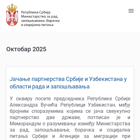
Пређи
на
главни
садржај
Октобар 2025
Јачање партнерства Србије и Узбекистана у
области рада и запошљавања
У оквиру посете председника Републике Србије
Александра Вучића Републици Узбекистан, међу
бројним споразумима којима се јача свеукупно
партнерство две државе, потписан је и
Меморандум о разумевању између Министарства
за рад, запошљавање, борачка и социјална
питања Србије и Агенције за миграције при