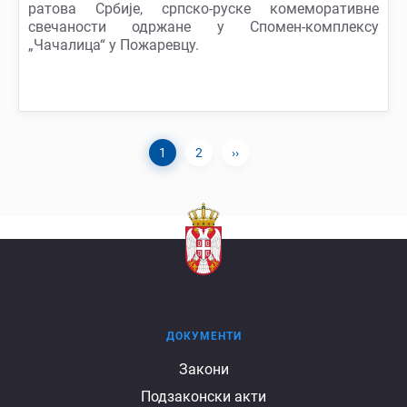
ратова Србије, српско-руске комеморативне
свечаности одржане у Спомен-комплексу
„Чачалица“ у Пожаревцу.
Current
1
Page
2
Next
››
Pagination
page
page
ДОКУМЕНТИ
Документи
Закони
Подзаконски акти