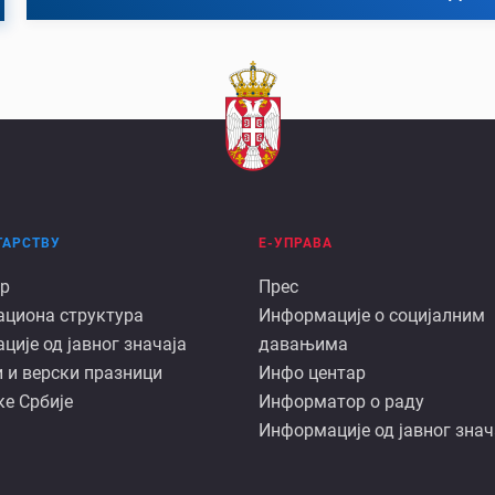
ТАРСТВУ
Е-УПРАВА
Е
р
Прес
ациона структура
Информације о социјалним
арству
управа
ије од јавног значаја
давањима
 и верски празници
Инфо центар
е Србије
Информатор о раду
Информације од јавног знач