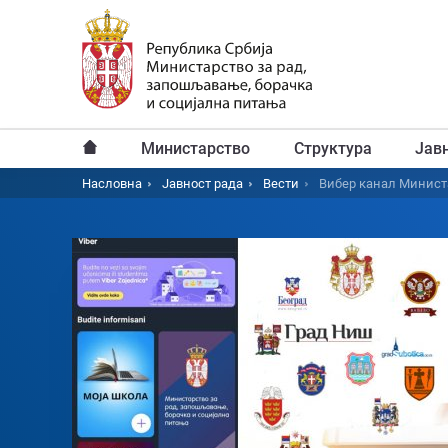
Пређи
на
главни
садржај
Министарство
Структура
Јав
Главни
Насловна
Јавност рада
Вести
Вибер канал Министа
Breadcrumb
мени