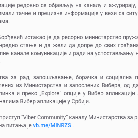
ције редовно се објављују на каналу и ажурирају,
имали тачне и прецизне информације у вези са сит
зама.
орђевић истакао је да ресорно министарство пруж
нредно стање и да жели да допре до свих грађана,
упне канале комуникације и ради на успостављању н
.
тва за рад, запошљавање, борачка и социјална п
ених из Министарства и запослених Вибера, од да
инка и преко „Explore“ опције у Вибер апликацији
налима Вибер апликације у Србији.
приступ “Viber Community“ каналу Министарства за
на питања је
vb.me/MINRZS
.