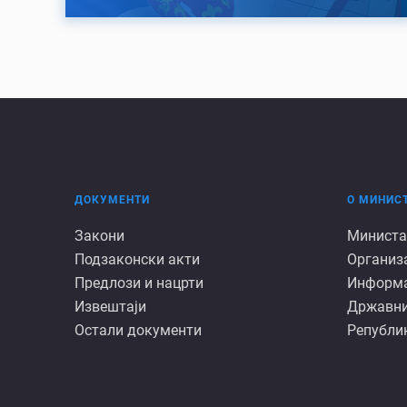
ДОКУМЕНТИ
О МИНИС
Документи
О
Закони
Министа
Подзаконски акти
Организ
минист
Предлози и нацрти
Информац
Извештаји
Државни
Остали документи
Републик