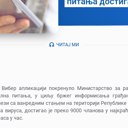
питања достиг
ЧИТАЈ МИ
а Вибер апликацији покренуло Министарство за 
ална питања, у циљу бржег информисања грађа
вези са ванредним стањем на територији Републике 
 вируса, достигао је преко 9000 чланова у најкра
аса у час.