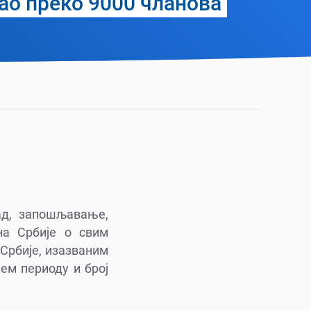
ао преко 9000 чланова
рад, запошљавање,
на Србије о свим
Србије, изазваним
ћем периоду и број