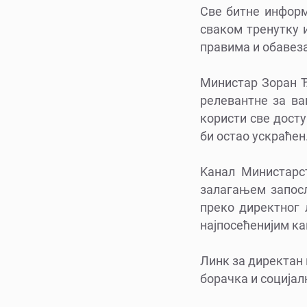
Све битне информа
сваком тренутку 
правима и обаве
Министар Зоран Ђ
релевантне за ва
користи све дост
би остао ускраћен
Kанал Министарс
залагањем запосл
преко директног л
најпосећенијим ка
Линк за директан 
борачка и социјал