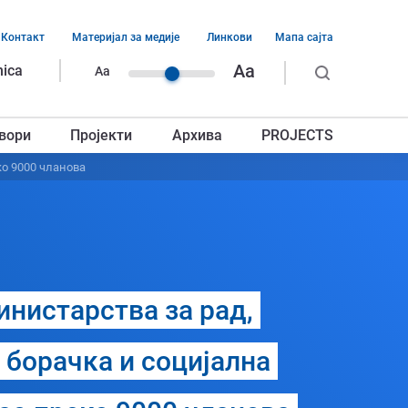
Контакт
Материјал за медије
Линкови
Мапа сајта
ација
Aa
nica
Aa
ег
вори
Пројекти
Архива
PROJECTS
авља
ко 9000 чланова
инистарства за рад,
борачка и социјална