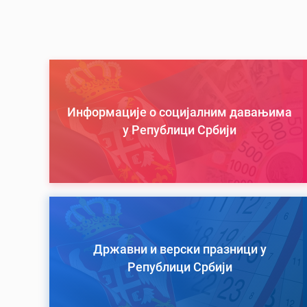
Информације о социјалним давањима
у Републици Србији
Државни и верски празници у
Републици Србији