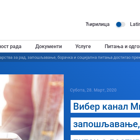
Навиг
Ћирилица
Lati
горњ
ност рада
Документи
Услуге
Питања и одго
загл
рства за рад, запошљавање, борачка и социјална питања достигао пре
Субота, 28. Март, 2020
Вибер канал М
запошљавање, 