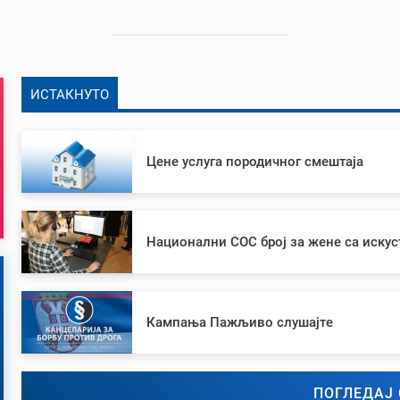
ИСТАКНУТО
Цене услуга породичног смештаја
Национални СОС број за жене са иску
Кампања Пажљиво слушајте
ПОГЛЕДАЈ 