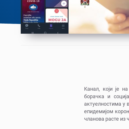
Kанал, који је н
борачка и социј
актуелностима у 
епидемијом корона
чланова расте из ч