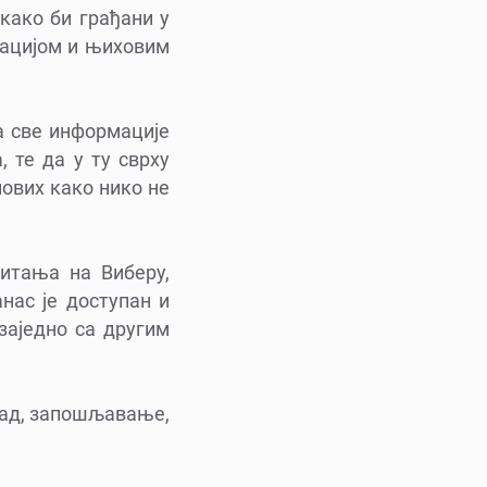
 како би грађани у
уацијом и њиховим
а све информације
 те да у ту сврху
ових како нико не
итања на Виберу,
нас је доступан и
 заједно са другим
 рад, запошљавање,