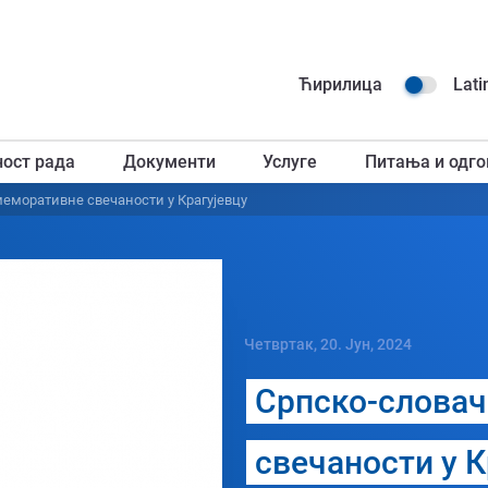
Навиг
Ћирилица
Lati
горњ
ност рада
Документи
Услуге
Питања и одго
загл
еморативне свечаности у Крагујевцу
Четвртак, 20. Јун, 2024
Српско-слова
свечаности у К