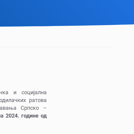
чка и социјална
одилачких ратова
жавања Српско –
на 2024. године од