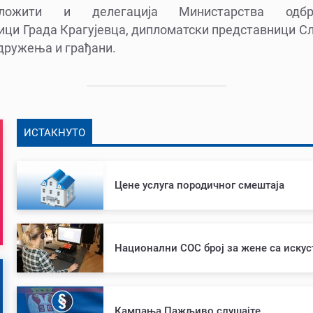
ожити и делегација Министарства одб
ници Града Крагујевца, дипломатски представници С
 удружења и грађани.
ИСТАКНУТО
Цене услуга породичног смештаја
Национални СОС број за жене са иску
Кампања Пажљиво слушајте