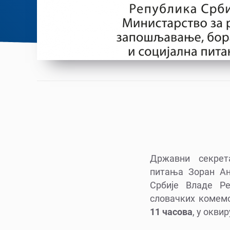
Државни секрет
питања Зоран Ан
Србије Владе Р
словачких комемо
11 часова
, у окви