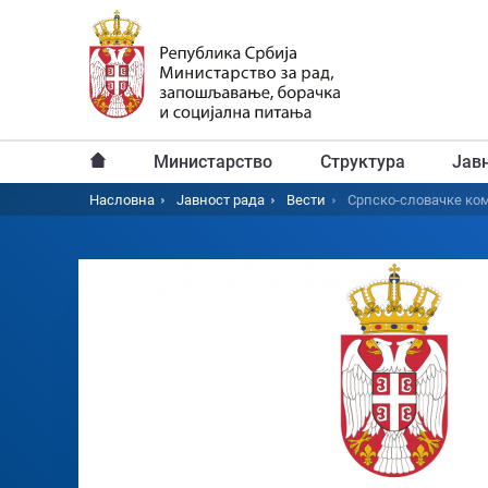
Пређи
на
главни
садржај
Министарство
Структура
Јав
Главни
Насловна
Јавност рада
Вести
Српско-словачке ком
Breadcrumb
мени