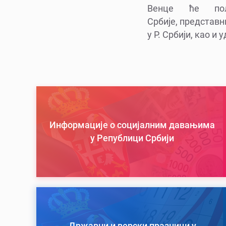
Венце ће пол
Србије, представ
у Р. Србији, као и
Информације о социјалним давањима
у Републици Србији
Државни и верски празници у