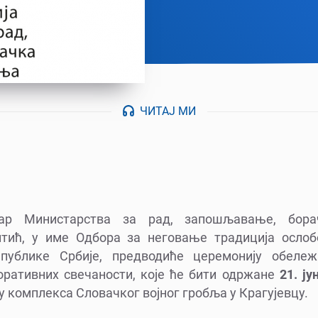
ЧИТАЈ МИ
ар Министарства за рад, запошљавање, бора
тић, у име Одбора за неговање традиција ослоб
епублике Србије, предводиће церемонију обеле
ративних свечаности, које ће бити одржане
21. ју
ру комплекса Словачког војног гробља у Крагујевцу.