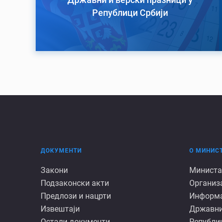
Републици Србији
ДОКУМЕНТИ
О МИНИС
Документи
О
Закони
Министа
Подзаконски акти
Организ
минист
Предлози и нацрти
Информац
Извештаји
Државни
Остали документи
Републик