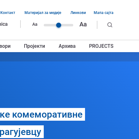
Контакт
Материјал за медије
Линкови
Мапа сајта
ација
Aa
nica
Aa
ег
вори
Пројекти
Архива
PROJECTS
авља
чке комеморативне
рагујевцу