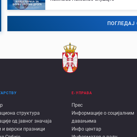
ПОГЛЕДАЈ 
ТАРСТВУ
Е-УПРАВА
Е
р
Прес
ациона структура
Информације о социјалним
арству
управа
ије од јавног значаја
давањима
 и верски празници
Инфо центар
е Србије
Информатор о раду