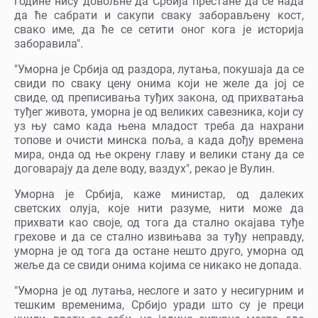
године нису довољне да Србија престане да се нада
да ће сабрати и сакупи сваку заборављену кост,
свако име, да ће се сетити оног кога је историја
заборавила".
"Уморна је Србија од раздора, лутања, покушаја да се
свиди по сваку цену онима који не желе да јој се
свиде, од преписивања туђих закона, од прихватања
туђег живота, уморна је од великих савезника, који су
уз њу само када њена младост треба да нахрани
топове и очисти минска поља, а када дођу времена
мира, онда од ње окрену главу и велики стану да се
договарају да деле воду, ваздух", рекао је Вулин.
Уморна је Србија, каже министар, од далеких
светских олуја, које нити разуме, нити може да
прихвати као своје, од тога да стално окајава туђе
грехове и да се стално извињава за туђу неправду,
уморна је од тога да остане нешто друго, уморна од
жеље да се свиди онима којима се никако не допада.
"Уморна је од лутања, неслоге и зато у несигурним и
тешким временима, Србијо уради што су је преци