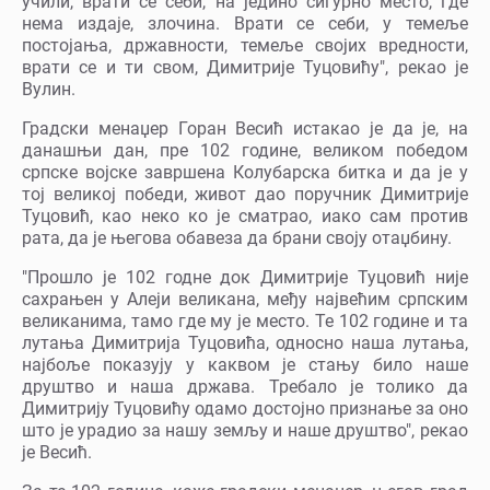
учили, врати се себи, на једино сигурно место, где
нема издаје, злочина. Врати се себи, у темеље
постојања, државности, темеље својих вредности,
врати се и ти свом, Димитрије Туцовићу", рекао је
Вулин.
Градски менаџер Горан Весић истакао је да је, на
данашњи дан, пре 102 године, великом победом
српске војске завршена Колубарска битка и да је у
тој великој победи, живот дао поручник Димитрије
Туцовић, као неко ко је сматрао, иако сам против
рата, да је његова обавеза да брани своју отаџбину.
"Прошло је 102 годне док Димитрије Туцовић није
сахрањен у Алеји великана, међу највећим српским
великанима, тамо где му је место. Те 102 године и та
лутања Димитрија Туцовића, односно наша лутања,
најбоље показују у каквом је стању било наше
друштво и наша држава. Требало је толико да
Димитрију Туцовићу одамо достојно признање за оно
што је урадио за нашу земљу и наше друштво", рекао
је Весић.