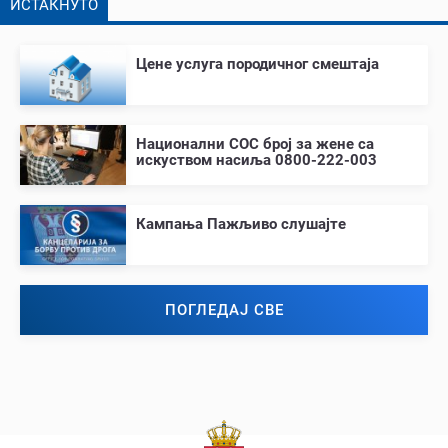
ИСТАКНУТО
Цене услуга породичног смештаја
Национални СОС број за жене са
искуством насиља 0800-222-003
Кампања Пажљиво слушајте
ПОГЛЕДАЈ СВЕ