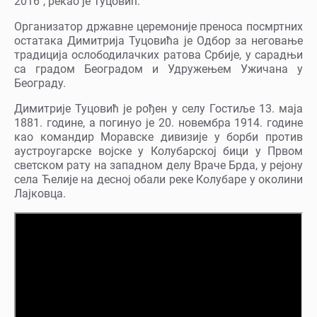
2016", рекао је Туцовић.
Организатор државне церемоније преноса посмртних
остатака Димитрија Туцовића је Одбор за неговање
традиција ослободилачких ратова Србије, у сарадњи
са градом Београдом и Удружењем Ужичана у
Београду.
Димитрије Туцовић је рођен у селу Гостиље 13. маја
1881. године, а погинуо је 20. новембра 1914. године
као командир Моравске дивизије у борби против
аустроугарске војске у Колубарској бици у Првом
светском рату на западном делу Враче Брда, у рејону
села Ћелије на десној обали реке Колубаре у околини
Лајковца.