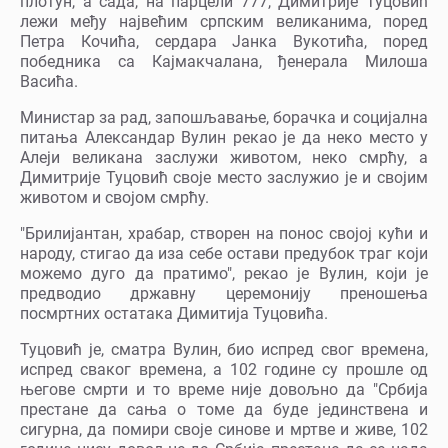
плотун, а сада, на парцели 777, Димитрије Туцовић
лежи међу највећим српским великанима, поред
Петра Кочића, сердара Јанка Вукотића, поред
победника са Кајмакчалана, ђенерала Милоша
Васића.
Министар за рад, запошљавање, борачка и социјална
питања Александар Вулин рекао је да неко место у
Алеји великана заслужи животом, неко смрћу, а
Димитрије Туцовић своје место заслужио је и својим
животом и својом смрћу.
"Брилијантан, храбар, створен на понос својој кући и
народу, стигао да иза себе остави предубок траг који
можемо дуго да пратимо", рекао је Вулин, који је
предводио државну церемонију преношења
посмртних остатака Димитија Туцовића.
Туцовић је, сматра Вулин, био испред свог времена,
испред сваког времена, а 102 године су прошле од
његове смрти и то време није довољно да "Србија
престане да сања о томе да буде јединствена и
сигурна, да помири своје синове и мртве и живе, 102