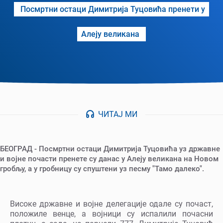
Посмртни остаци Димитрија Туцовића пренети у
Алеју великана
ЧИТАЈ МИ
БЕОГРАД - Посмртни остаци Димитрија Туцовића уз државне
и војне почасти пренете су данас у Алеју великана на Новом
гробљу, а у гробницу су спуштени уз песму "Тамо далеко".
Високе државне и војне делегације одале су почаст,
положиле венце, а војници су испалили почасни