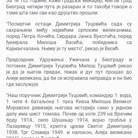
За те 102 године, каже градски менаџер, његов град
Београд четири пута је разаран и то такође говори о
томе шта смо све као друштво прошли.
"Посмртни остаци Димитрија Туцовића сада су
сахрањени међу највећим српским великанима,
поред Петра Кочића, Сердара Јанка Вукотића, поред
ђенерала Милоша Васића, победника са
Кајмакчалана. Њему је ту место", рекао је Весић.
Председник Удружења Ужичана у Београду и
потомак Димитрија Туцовића Милош Туцовић рекао
је да је његов предак, тежак и дуг пут прошао до
Алеје великана, да би се исправила неправда и он био
где заслужује.
"Наш поручник Димитрије Туцовић, командир 1. вода,
1. чете 4. батаљона 1. пука Кнеза Милоша Великог
Моравске дивизије, његова историја само у једном
делу има шест томова. Почев од коте 239 на Врачем
брду 1914., село Шушњар 1914, војно гробље у
Лазаревцу 1915, крипта цркве Светог Димитрија
1938, Трг Славија 1949. и напокон, Алеја великана