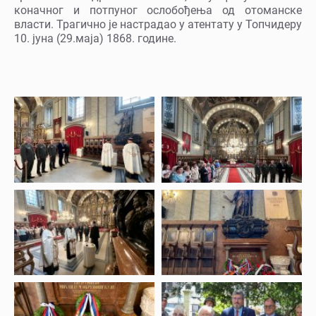
коначног и потпуног ослобођења од отоманске
власти. Трагично је настрадао у атентату у Топчидеру
10. јуна (29.маја) 1868. године.