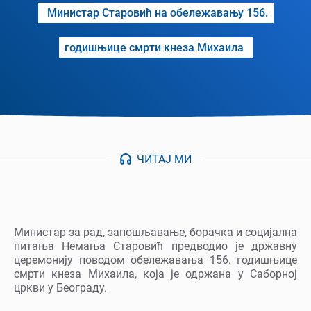
Министар Старовић на обележавању 156.
годишњице смрти кнеза Михаила
ЧИТАЈ МИ
Министар за рад, запошљавање, борачка и социјална
питања Немања Старовић предводио је државну
церемонију поводом обележавања 156. годишњице
смрти кнеза Михаила, која је одржана у Саборној
цркви у Београду.