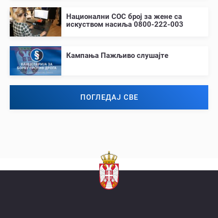
Национални СОС број за жене са
искуством насиља 0800-222-003
Кампања Пажљиво слушајте
ПОГЛЕДАЈ СВЕ