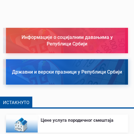
Информације о социјалним давањима у
Републици Србији
Државни и верски празници у Републици Србији
ИСТАКНУТО
Цене услуга породичног смештаја