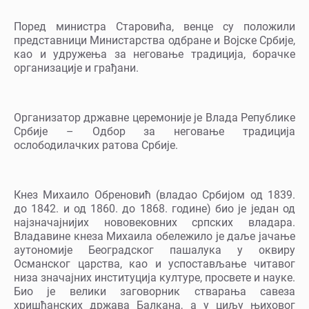
Поред министра Старовића, венце су положили
представници Министарства одбране и Војске Србије,
као и удружења за неговање традиција, борачке
организације и грађани.
Организатор државне церемоније је Влада Републике
Србије – Одбор за неговање традиција
ослободилачких ратова Србије.
Кнез Михаило Обреновић (владао Србијом од 1839.
до 1842. и од 1860. до 1868. године) био је један од
најзначајнијих нововековних српских владара.
Владавине кнеза Михаила обележило је даље јачање
аутономије Београдског пашалука у оквиру
Османског царства, као и успостављање читавог
низа значајних институција културе, просвете и науке.
Био је велики заговорник стварања савеза
хришћанских држава Балкана, а у циљу њиховог