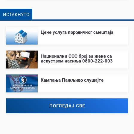
ИСТАКНУТО
Цене услуга породичног смештаја
Национални СОС број за жене са
искуством насиља 0800-222-003
Кампања Пажљиво слушајте
ПОГЛЕДАЈ СВЕ