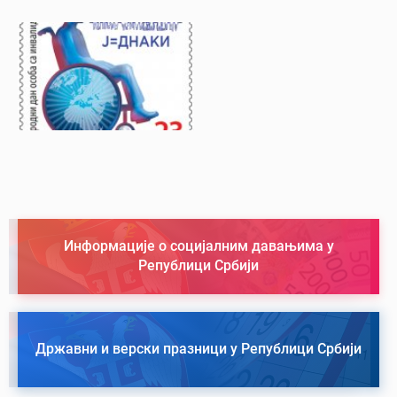
Информације о социјалним давањима у
Републици Србији
Државни и верски празници у Републици Србији