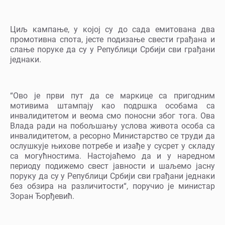
Циљ кампање, у којој су до сада емитована два
промотивна спота, јесте подизање свести грађана и
слање поруке да су у Републици Србији сви грађани
једнаки.
“Ово је први пут да се маркице са пригодним
мотивима штампају као подршка особама са
инвалидитетом и веома смо поносни због тога. Ова
Влада ради на побољшању услова живота особа са
инвалидитетом, а ресорно Министарство се труди да
ослушкује њихове потребе и изађе у сусрет у складу
са могућностима. Настојаћемо да и у наредном
периоду подижемо свест јавности и шаљемо јасну
поруку да су у Републици Србији сви грађани једнаки
без обзира на различитости“, поручио је министар
Зоран Ђорђевић.