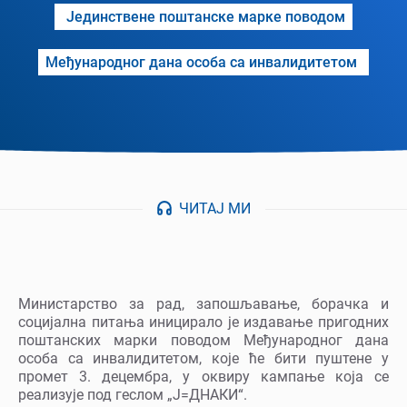
Јединствене поштанске марке поводом
Међународног дана особа са инвалидитетом
ЧИТАЈ МИ
Министарство за рад, запошљавање, борачка и
социјална питања иницирало је издавање пригодних
поштанских марки поводом Међународног дана
особа са инвалидитетом, које ће бити пуштене у
промет 3. децембра, у оквиру кампање која се
реализује под геслом „Ј=ДНАКИ“.