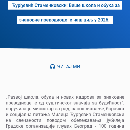
Ђурђевић Стаменковски: Више школа и обука за
знаковне преводиоце је наш циљ у 2026.
ЧИТАЈ МИ
„Развој школа, обука и нових кадрова за знаковне
преводиоце је од суштинског значаја за будућност“,
поручила је министар за рад, запошљавање, борачка
и социјална питања Милица Ђурђевић Стаменковски
на свечаности поводом обележавања јубилеја
Градске организације глувих Београд - 100 година