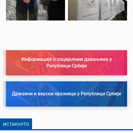
Информације о социјалним давањима у
Републици Србији
Државни и верски празници у Републици Србији
ИСТАКНУТО