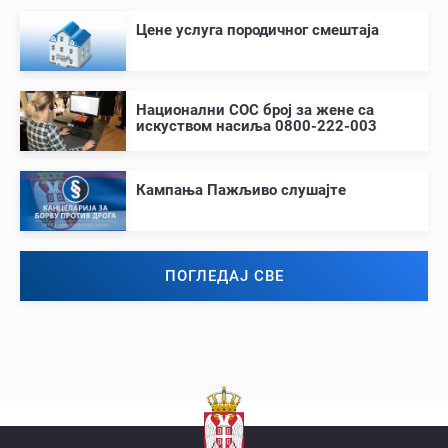
Цене услуга породичног смештаја
Национални СОС број за жене са
искуством насиља 0800-222-003
Кампања Пажљиво слушајте
ПОГЛЕДАЈ СВЕ