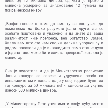
више од 12 милиона динара, од чега је преко 3
милиона усмерено за ангажовање 12 тумача на
покрајинском нивоу.
„Бројке говоре о томе да смо ту за вас увек, да
помогнемо да боље разумете једни друге, да се
осећате поштовано и уважено и да знате да ваша
различитост није препрека, већ богатство Србије.
Хвала вам што сте нам својим делима, упорношћу и
радом, показали да је инвалидитет само стање духа
и једино тако може бити заиста препрека“, истакла је
министар.
Она је подсетила и да је Министарство расписало
Јавни конкурс за савезе и удружења особа са
инвалидитетом и навела да је у овој години буџет за
тај конкурс за 50 милиона већи, односно да укупно
износи 500 милиона динара.
„У Министарству ћете увек имати своју кућу, место