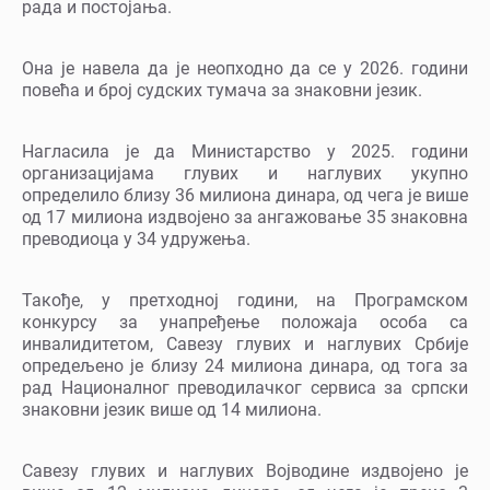
рада и постојања.
Она је навела да је неопходно да се у 2026. години
повећа и број судских тумача за знаковни језик.
Нагласила је да Министарство у 2025. години
организацијама глувих и наглувих укупно
определило близу 36 милиона динара, од чега је више
од 17 милиона издвојено за ангажовање 35 знаковна
преводиоца у 34 удружења.
Такође, у претходној години, на Програмском
конкурсу за унапређење положаја особа са
инвалидитетом, Савезу глувих и наглувих Србије
опредељено је близу 24 милиона динара, од тога за
рад Националног преводилачког сервиса за српски
знаковни језик више од 14 милиона.
Савезу глувих и наглувих Војводине издвојено је