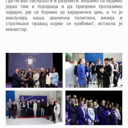
где ће вас саслушати и разумети. Морамо са будемо
један тим и породица и да препреке пролазимо
заједно, јер се боримо за заједнички циљ, а то је
инклузија, наша званична политика, визија и
стратешки правац којим се крећемо“, истакла је
министар.