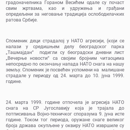
градоначелника Гораном Весићем одале су почаст
свим жртвама, као и удружења и грађани
опредељени за неговање традиција ослободилачких
ратова Србије.
Споменик деци страдалој у НАТО агресији, (који се
налази у средишњем делу београдског парка
„Ташмајдан“ подигли су београдски дневни лист
„Вечерње новости“ са својим бројним читаоцима
непосредно по окончању напада НАТО снага на нашу
земљу. Споменик је посвећен успомени на малишане
страдале у периоду од 24. марта до 10. јуна 1999.
године.
24. марта 1999. године отпочела је агресија НАТО
снага на СР Југославију која је трајала до
потписивања Војно-техничког споразума 9. јуна исте
године. Током тог периода, оружане снаге великог
броја држава окупљене у оквиру НАТО извршиле су