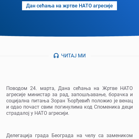
Дан сећања на жртве НАТО aгресије
ЧИТАЈ МИ
Поводом 24. марта, Дана сећања на Жртве НАТО
агресије министар за рад, запошљавање, борачка и
социјална питања Зоран Ђорђевић положио је венац
и одао почаст свим погинулима код Споменика деци
страдалој у НАТО агресији.
Делегација града Београда на челу са замеником