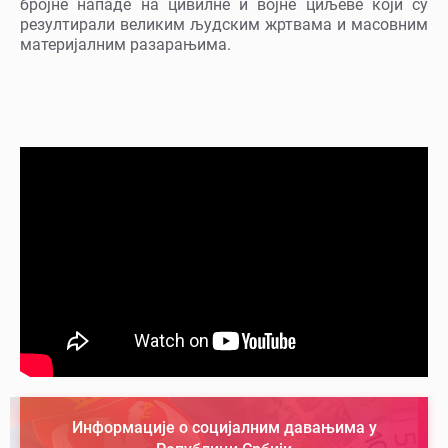
бројне нападе на цивилне и војне циљеве који су
резултирали великим људским жртвама и масовним
материјалним разарањима.
Информације о социјалним давањима у