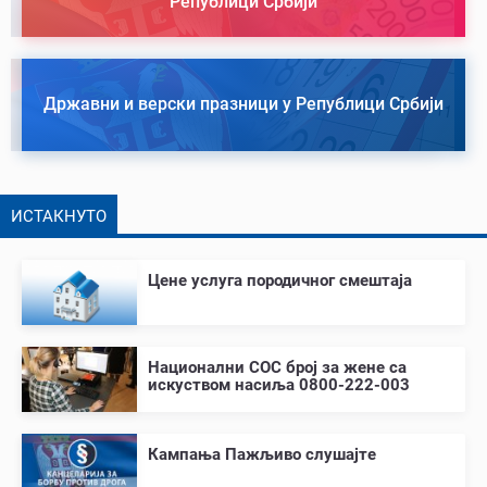
Републици Србији
Државни и верски празници у Републици Србији
ИСТАКНУТО
Цене услуга породичног смештаја
Национални СОС број за жене са
искуством насиља 0800-222-003
Кампања Пажљиво слушајте