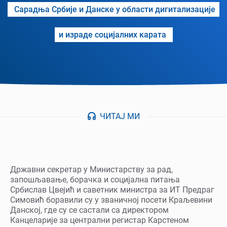
Сарадња Србије и Данске у области дигитализације
и израде социјалних карата
ЧИТАЈ МИ
Државни секретар у Министарству за рад,
запошљавање, борачка и социјална питања
Србислав Цвејић и саветник министра за ИТ Предраг
Симовић боравили су у званичној посети Краљевини
Данској, где су се састали са директором
Канцеларије за централни регистар Карстеном