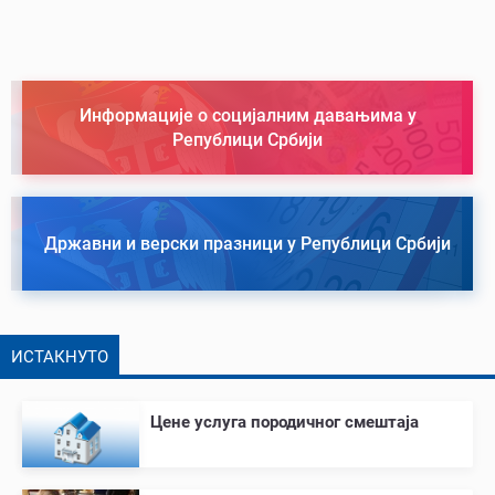
Информације о социјалним давањима у
Републици Србији
Државни и верски празници у Републици Србији
ИСТАКНУТО
Цене услуга породичног смештаја