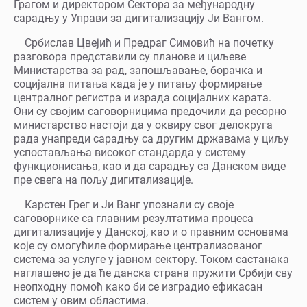
Грагом и директором Сектора за међународну
сарадњу у Управи за дигитализацију Ји Вангом.
Србислав Цвејић и Предраг Симовић на почетку
разговора представили су планове и циљеве
Министарства за рад, запошљавање, борачка и
социјална питања када је у питању формирање
централног регистра и израда социјалних карата.
Они су својим саговорницима предочили да ресорно
министарство настоји да у оквиру свог делокруга
рада унапреди сарадњу са другим државама у циљу
успостављања високог стандарда у систему
функционисања, као и да сарадњу са Данском виде
пре свега на пољу дигитализације.
Карстен Грег и Ји Ванг упознали су своје
саговорнике са главним резултатима процеса
дигитализације у Данској, као и о правним основама
које су омогућиле формирање централизованог
система за услуге у јавном сектору. Током састанака
наглашено је да ће данска страна пружити Србији сву
неопходну помоћ како би се изградио ефикасан
систем у овим областима.