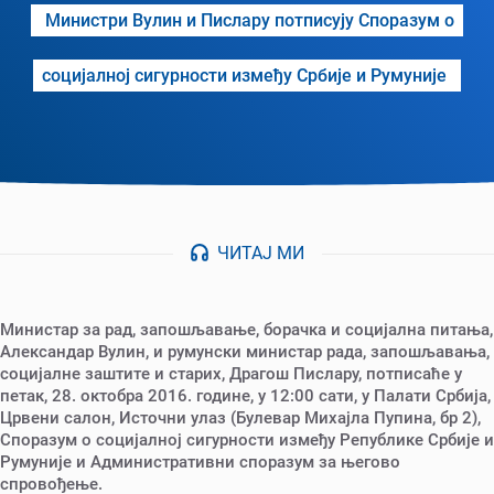
Министри Вулин и Пислару потписују Споразум o
социјалној сигурности између Србије и Румуније
ЧИТАЈ МИ
Министар за рад, запошљавање, борачка и социјална питања,
Александар Вулин, и румунски министар рада, запошљавања,
социјалне заштите и старих, Драгош Пислару, потписаће у
петак, 28. октобра 2016. године, у 12:00 сати, у Палати Србија,
Црвени салон, Источни улаз (Булевар Михајла Пупина, бр 2),
Споразум o социјалној сигурности између Републике Србије и
Румуније и Административни споразум за његово
спровођење.