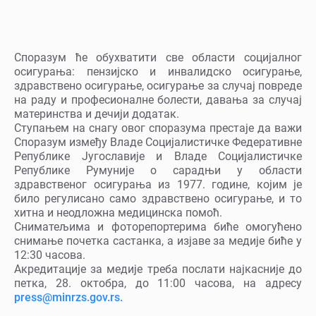
Споразум ће обухватити све области социјалног
осигурања: пензијско и инвалидско осигурање,
здравствено осигурање, осигурање за случај повреде
на раду и професионалне болести, давања за случај
материнства и дечији додатак.
Ступањем на снагу овог споразума престаје да важи
Споразум између Владе Социјалистичке Федеративне
Републике Југославије и Владе Социјалистичке
Републике Румуније о сарадњи у области
здравственог осигурања из 1977. године, којим је
било регулисано само здравствено осигурање, и то
хитна и неодложна медицинска помоћ.
Сниматељима и фоторепортерима биће омогућено
снимање почетка састанка, а изјаве за медије биће у
12:30 часова.
Акредитације за медије треба послати најкасније до
петка, 28. октобра, до 11:00 часова, на адресу
press@minrzs.gov.rs.