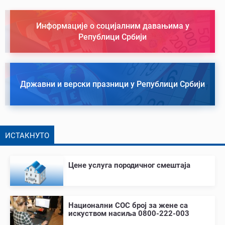
Информације о социјалним давањима у
Републици Србији
Државни и верски празници у Републици Србији
ИСТАКНУТО
Цене услуга породичног смештаја
Национални СОС број за жене са
искуством насиља 0800-222-003