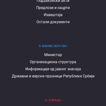
Подзаконски акти
Предлози и нацрти
Извештаји
Остали документи
О МИНИСТАРСТВУ
О
Министар
Организациона структура
министарству
Информације од јавног значаја
Државни и верски празници Републике Србије
Е-УПРАВА